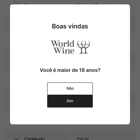
Uva
Cabernet Sauvignon
Produtor
Clos du Marquis
Boas vindas
Região
Bordeaux
Pais
França
Você é maior de 18 anos?
Graduação Alcóoli
13,5%
ca
Não
18 meses em barricas de
Sim
Amadurecimento
carvalho (37% novas)
Sabor
Seco e Médio
Contéudo
750 ml