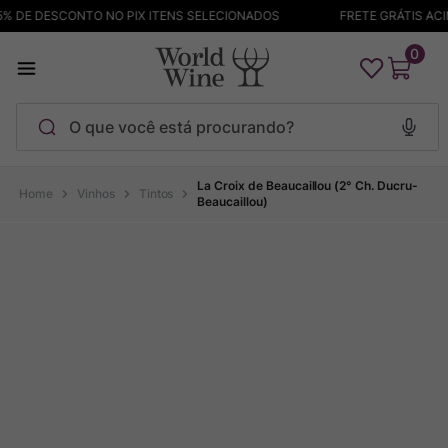
 DE DESCONTO NO PIX ITENS SELECIONADOS
FRETE GRÁTIS ACIM
0
O que você está procurando?
Termos mais buscados
La Croix de Beaucaillou (2° Ch. Ducru-
Vinhos
Tintos
Beaucaillou)
Maçanita
1
º
Pinot Noir
2
º
Barolo
3
º
Chablis
4
º
Bodega Garzon
5
º
Garzon
6
º
Pacalet
7
º