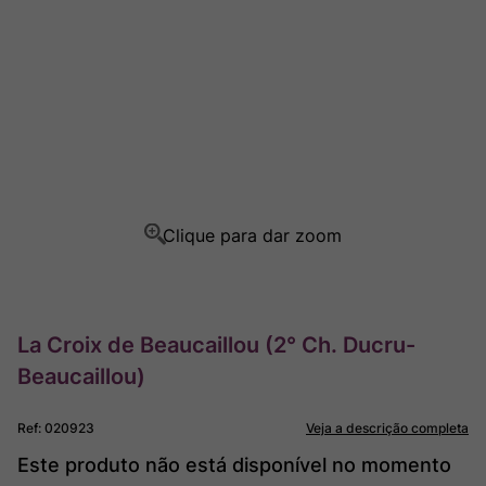
Rocim
8
º
Ver Sacrum
9
º
Champagne
10
º
La Croix de Beaucaillou (2° Ch. Ducru-
Beaucaillou)
Ref
:
020923
Veja a descrição completa
Este produto não está disponível no momento