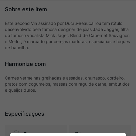
Este Second Vin assinado por Ducru-Beaucaillou tem rótulo
desenvolvido pela famosa designer de jóias Jade Jagger, filha
do famoso vocalista Mick Jager. Blend de Cabernet Sauvignon
e Merlot, é marcado por cerejas maduras, especiarias e toques
de baunilha.
Harmonize com
Carnes vermelhas grelhadas e assadas, churrasco, cordeiro,
pratos com cogumelos, massas com ragu de carne, embutidos
e queijos duros.
Especificações
Tipo
Tintos