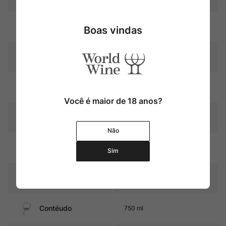
Uva
Cabernet Sauvignon
Boas vindas
Produtor
Château Ducru-Beaucaillou
Região
Bordeaux
Você é maior de 18 anos?
Pais
França
Não
12 meses em barricas de
Amadurecimento
Sim
carvalho (60% novas)
Sabor
Seco e Médio
Contéudo
750 ml