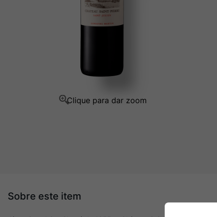
Ver Sacrum
10
º