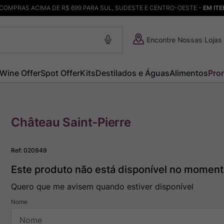
COMPRAS ACIMA DE R$ 699 PARA SUL, SUDESTE E CENTRO-OESTE -
EM IT
Encontre Nossas Lojas
Wine Offer
Spot Offer
Kits
Destilados e Águas
Alimentos
Pro
Château Saint-Pierre
Ref
:
020949
Este produto não está disponível no momen
Quero que me avisem quando estiver disponível