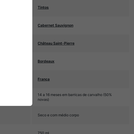
Tintos
Cabernet Sauvignon
Château Saint-Pierre
Bordeaux
França
14 a 16 meses em barricas de carvalho (50%
novas)
Seco e com médio corpo
750 ml