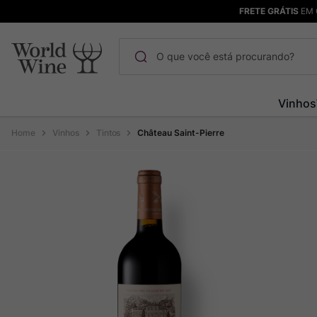
FRETE GRÁTIS
EM 
O que você está procurando?
Termos mais buscados
Vinhos
Maçanita
1
º
Vinhos
Tintos
Château Saint-Pierre
Pinot Noir
2
º
Bodega Garzon
3
º
Garzon
4
º
Chablis
5
º
Barolo
6
º
Pacalet
7
º
Champagne
8
º
Rocim
9
º