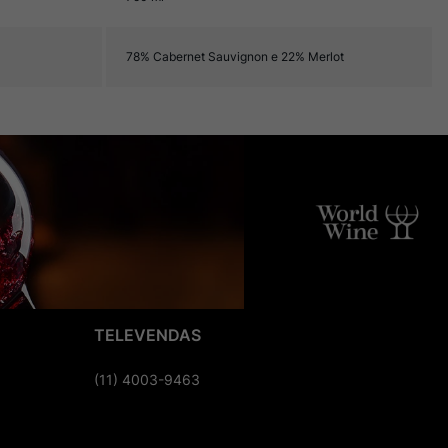
78% Cabernet Sauvignon e 22% Merlot
TELEVENDAS
(11) 4003-9463