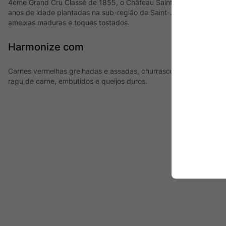
4ème Grand Cru Classé de 1855, o Château Saint-Pierre é elabora
anos de idade plantadas na sub-região de Saint-Julien. Com gran
ameixas maduras e toques tostados.
Harmonize com
Carnes vermelhas grelhadas e assadas, churrasco, cordeiro, pr
ragu de carne, embutidos e queijos duros.