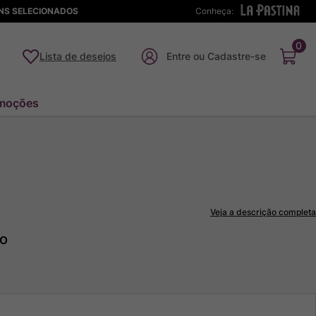
ENS SELECIONADOS
Conheça:
0
Lista de desejos
moções
Veja a descrição completa
to