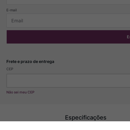
E
CEP
Não sei meu CEP
Especificações