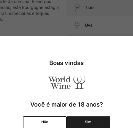
orte da comuna. Blend dos
andins, este Bourgogne estagia
Tipo
as, especiarias e toques
a.
Uva
Produtor
e cabra e massas com ragu de
Região
Boas vindas
Pais
Cor
Você é maior de 18 anos?
Graduação Alcóolica
Não
Sim
Amadurecimento