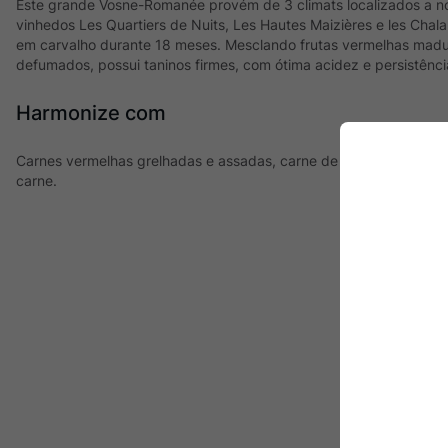
Este grande Vosne-Romanée provém de 3 climats localizados a n
vinhedos Les Quartiers de Nuits, Les Hautes Maizières e les Chal
em carvalho durante 18 meses. Mesclando frutas vermelhas madur
defumados, possui taninos firmes, com ótima acidez e persistênci
Harmonize com
Carnes vermelhas grelhadas e assadas, carne de pato, queijos d
carne.