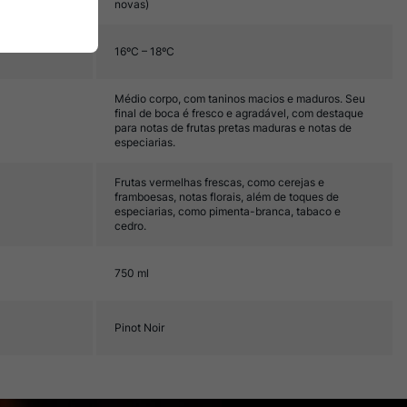
novas)
16ºC – 18ºC
Médio corpo, com taninos macios e maduros. Seu
final de boca é fresco e agradável, com destaque
para notas de frutas pretas maduras e notas de
especiarias.
Frutas vermelhas frescas, como cerejas e
framboesas, notas florais, além de toques de
especiarias, como pimenta-branca, tabaco e
cedro.
750 ml
Pinot Noir