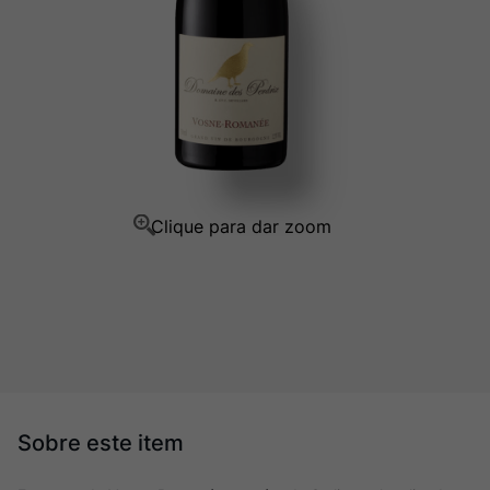
Champagne
10
º