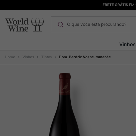
FRETE GRÁTIS
EM 
O que você está procurando?
Termos mais buscados
Vinhos
Maçanita
1
º
Vinhos
Tintos
Dom. Perdrix Vosne-romanée
Pinot Noir
2
º
Barolo
3
º
Chablis
4
º
Bodega Garzon
5
º
Garzon
6
º
Pacalet
7
º
Rocim
8
º
Ver Sacrum
9
º