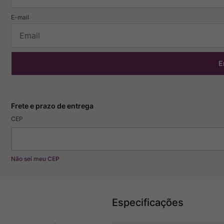
E
CEP
Não sei meu CEP
Especificações