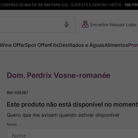
COMPRAS ACIMA DE R$ 699 PARA SUL, SUDESTE E CENTRO-OESTE -
EM IT
Encontre Nossas Lojas
Wine Offer
Spot Offer
Kits
Destilados e Águas
Alimentos
Pro
Dom. Perdrix Vosne-romanée
Ref
:
028287
Este produto não está disponível no momen
Quero que me avisem quando estiver disponível