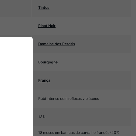
Tintos
Pinot Noir
Domaine des Perdrix
Bourgogne
França
Rubi intenso com reflexos violáceos
13%
18 meses em barricas de carvalho francês (40%