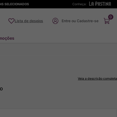
ENS SELECIONADOS
Conheça:
0
Lista de desejos
moções
Veja a descrição completa
to