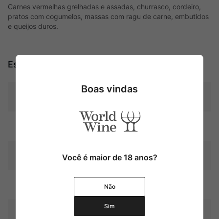
Carnes vermelhas grelhadas e assadas, churrasco, cordeiro,
pratos com cogumelos, massas com ragu de carne, embutidos
e queijos duros.
Especificações
Boas vindas
Tipo
Tintos
Uva
Blend
Produtor
Tenuta dell'Ornellaia
Você é maior de 18 anos?
Região
Toscana
Não
Sim
Pais
Itália