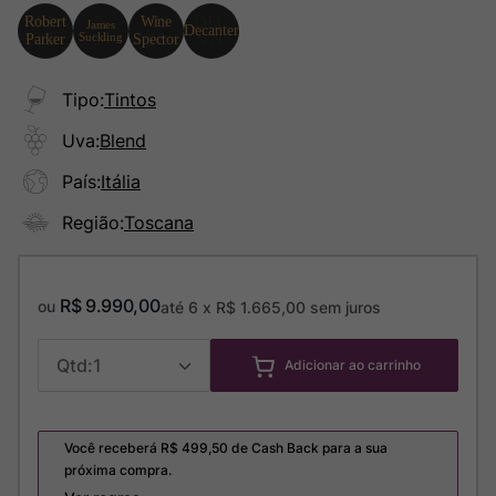
Tipo
:
Tintos
Uva
:
Blend
País
:
Itália
Região
:
Toscana
R$
9
.
990
,
00
ou
até
6
x
R$
1
.
665
,
00
sem juros
1
Adicionar ao carrinho
Você receberá R$
499,50
de Cash Back para a sua
próxima compra.