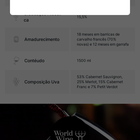
Graduação Alcóoli
15,5%
ca
18 meses em barricas de
Amadurecimento
carvalho francês (70%
novas) e 12 meses em garrafa
Contéudo
1500 ml
53% Cabernet Sauvignon,
Composição Uva
25% Merlot, 15% Cabernet
Franc e 7% Petit Verdot