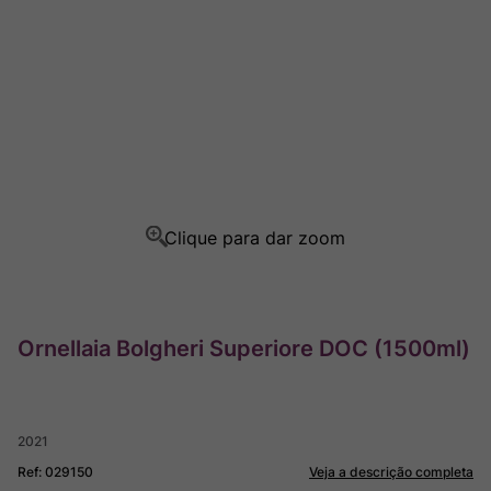
Rocim
8
º
Ver Sacrum
9
º
Champagne
10
º
Ornellaia Bolgheri Superiore DOC (1500ml)
2021
Ref
:
029150
Veja a descrição completa