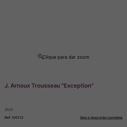
Ver Sacrum
8
º
Champagne
9
º
Rocim
10
º
J. Arnoux Trousseau "Exception"
2023
Ref
:
100112
Veja a descrição completa