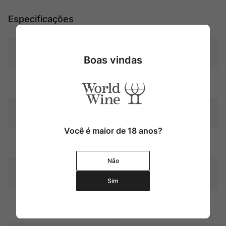
Especificações
Tipo
Tintos
Boas vindas
Uva
Trousseau
Produtor
Jérôme Arnoux
Você é maior de 18 anos?
Região
Jura
Não
Pais
França
Sim
Graduação Alcóoli
12,5%
ca