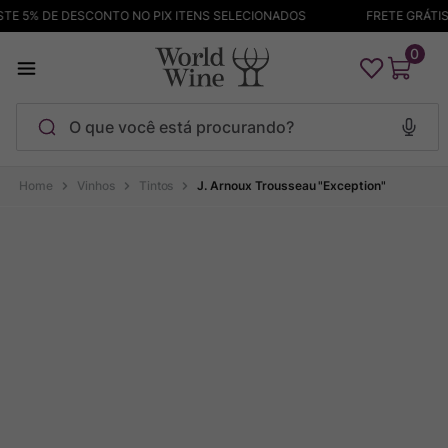
E 5% DE DESCONTO NO PIX ITENS SELECIONADOS
FRETE GRÁTIS A
0
O que você está procurando?
Termos mais buscados
Vinhos
Tintos
J. Arnoux Trousseau "Exception"
Maçanita
1
º
Pinot Noir
2
º
Barolo
3
º
Chablis
4
º
Garzon
5
º
Pacalet
6
º
Bodega Garzon
7
º