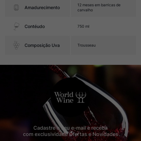
12 meses em barricas de
Amadurecimento
carvalho
Contéudo
750 ml
Composição Uva
Trousseau
Cadastre o seu e-mail e receba
com exclusividade Ofertas e Novidades