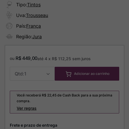
Tipo
:
Tintos
Uva
:
Trousseau
País
:
França
Região
:
Jura
R$
449
,
00
ou
até
4
x
R$
112
,
25
sem juros
1
Adicionar ao carrinho
Você receberá R$
22,45
de Cash Back para a sua próxima
compra.
Ver regras