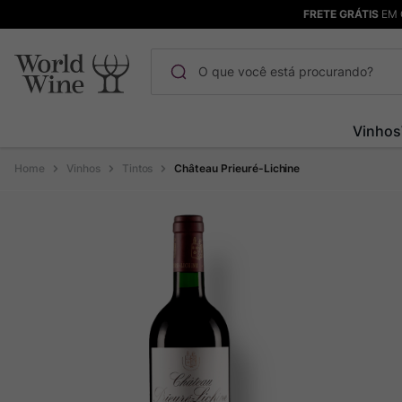
FRETE GRÁTIS
EM 
O que você está procurando?
Termos mais buscados
Vinhos
Maçanita
1
º
Vinhos
Tintos
Château Prieuré-Lichine
Pinot Noir
2
º
Barolo
3
º
Chablis
4
º
Bodega Garzon
5
º
Garzon
6
º
Pacalet
7
º
Rocim
8
º
Ver Sacrum
9
º