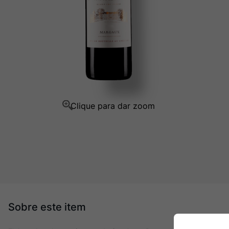
Champagne
10
º