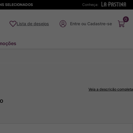
ENS SELECIONADOS
Conheça:
0
Lista de desejos
moções
Veja a descrição completa
to