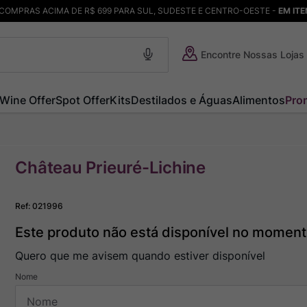
COMPRAS ACIMA DE R$ 699 PARA SUL, SUDESTE E CENTRO-OESTE -
EM IT
Encontre Nossas Lojas
Wine Offer
Spot Offer
Kits
Destilados e Águas
Alimentos
Pro
Château Prieuré-Lichine
Ref
:
021996
Este produto não está disponível no momen
Quero que me avisem quando estiver disponível