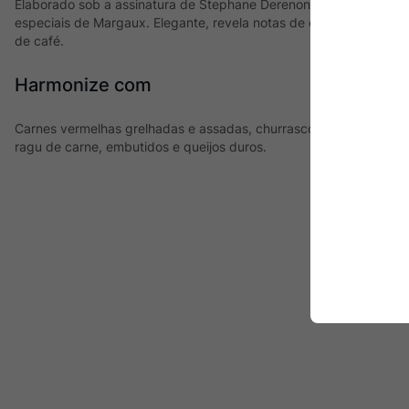
Elaborado sob a assinatura de Stephane Derenoncourt, Prieuré-L
especiais de Margaux. Elegante, revela notas de cerejas e florais
de café.
Harmonize com
Carnes vermelhas grelhadas e assadas, churrasco, cordeiro, pr
ragu de carne, embutidos e queijos duros.