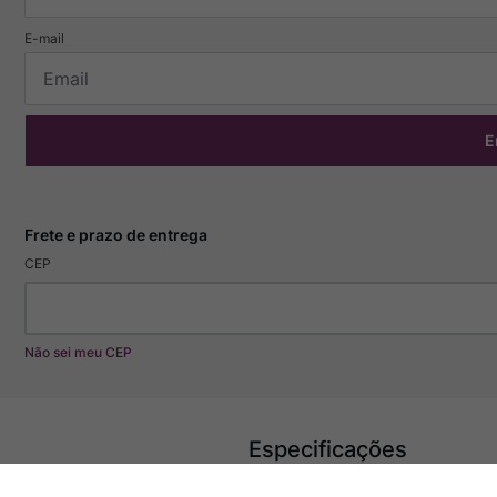
E
CEP
Não sei meu CEP
Especificações