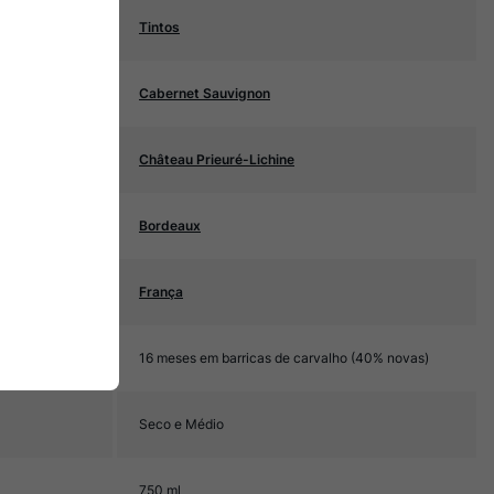
Tintos
Cabernet Sauvignon
Château Prieuré-Lichine
Bordeaux
França
16 meses em barricas de carvalho (40% novas)
Seco e Médio
750 ml