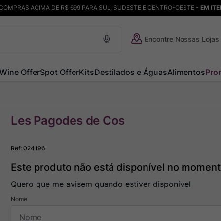
COMPRAS ACIMA DE R$ 699 PARA SUL, SUDESTE E CENTRO-OESTE -
EM IT
Encontre Nossas Lojas
Wine Offer
Spot Offer
Kits
Destilados e Águas
Alimentos
Pro
Les Pagodes de Cos
Ref
:
024196
Este produto não está disponível no momen
Quero que me avisem quando estiver disponível