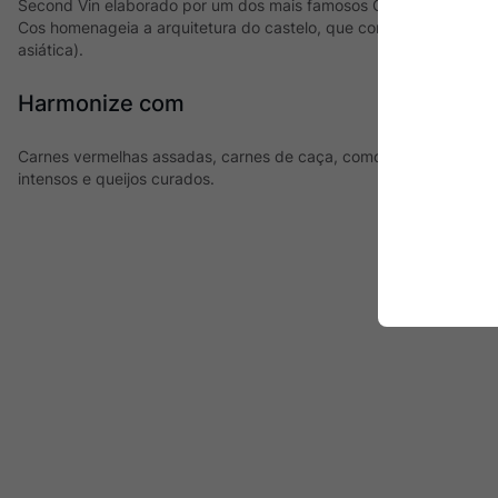
Second Vin elaborado por um dos mais famosos Châteaux de Sai
Cos homenageia a arquitetura do castelo, que conta com pagodes
asiática).
Harmonize com
Carnes vermelhas assadas, carnes de caça, como cabrito e cord
intensos e queijos curados.