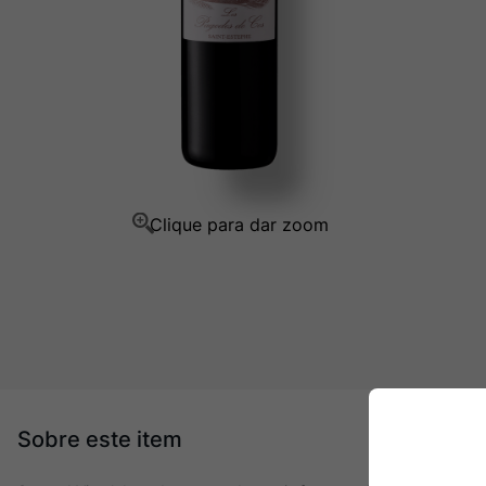
Champagne
10
º