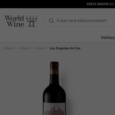
FRETE GRÁTIS
EM 
O que você está procurando?
Termos mais buscados
Vinhos
Maçanita
1
º
Vinhos
Tintos
Les Pagodes de Cos
Pinot Noir
2
º
Barolo
3
º
Chablis
4
º
Bodega Garzon
5
º
Garzon
6
º
Pacalet
7
º
Rocim
8
º
Ver Sacrum
9
º