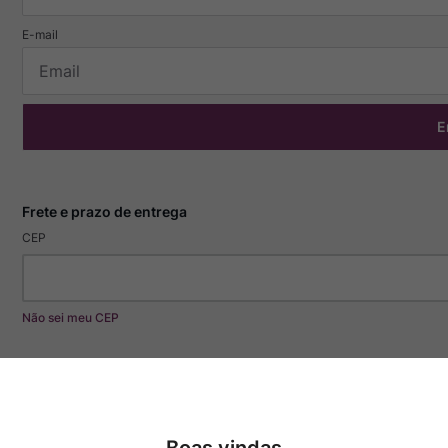
E
CEP
Não sei meu CEP
Especificações
Boas vindas