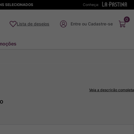
ENS SELECIONADOS
Conheça:
0
Lista de desejos
moções
Veja a descrição completa
to