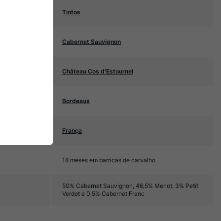
Tintos
Cabernet Sauvignon
Château Cos d'Estournel
Bordeaux
França
18 meses em barricas de carvalho
50% Cabernet Sauvignon, 46,5% Merlot, 3% Petit
Verdot e 0,5% Cabernet Franc