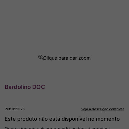
Ver Sacrum
8
º
Rocim
9
º
Champagne
10
º
Bardolino DOC
Ref
:
022325
Veja a descrição completa
Este produto não está disponível no momento
Quero que me avisem quando estiver disponível