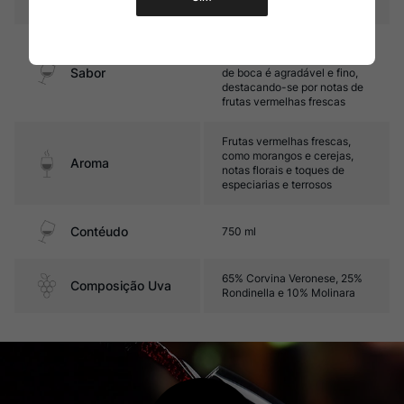
Médio corpo, com bom
equilíbrio e frescor. Seu final
Sabor
de boca é agradável e fino,
destacando-se por notas de
frutas vermelhas frescas
Frutas vermelhas frescas,
como morangos e cerejas,
Aroma
notas florais e toques de
especiarias e terrosos
Contéudo
750 ml
65% Corvina Veronese, 25%
Composição Uva
Rondinella e 10% Molinara