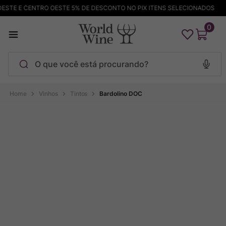
STE E CENTRO OESTE 5% DE DESCONTO NO PIX ITENS SELECIONADOS
0
O que você está procurando?
Termos mais buscados
Vinhos
Tintos
Bardolino DOC
Maçanita
1
º
Pinot Noir
2
º
Barolo
3
º
Garzon
4
º
Chablis
5
º
Bodega Garzon
6
º
Pacalet
7
º