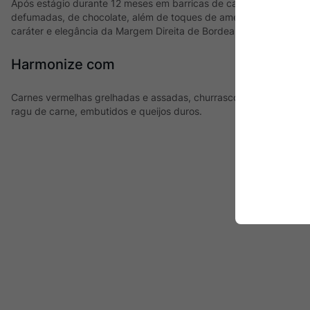
Após estágio durante 12 meses em barricas de carvalho, este Sain
defumadas, de chocolate, além de toques de ameixas maduras e 
caráter e elegância da Margem Direita de Bordeaux.
Harmonize com
Carnes vermelhas grelhadas e assadas, churrasco, cordeiro, pr
ragu de carne, embutidos e queijos duros.