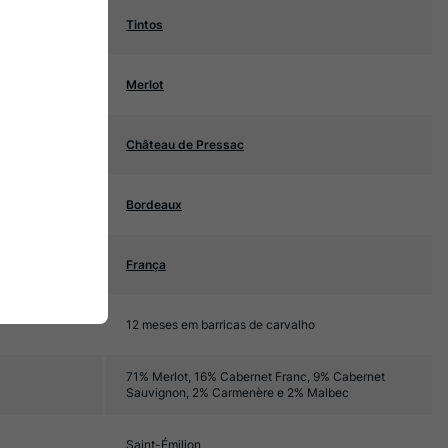
Tintos
Merlot
Château de Pressac
Bordeaux
França
12 meses em barricas de carvalho
71% Merlot, 16% Cabernet Franc, 9% Cabernet
Sauvignon, 2% Carmenère e 2% Malbec
Saint-Émilion