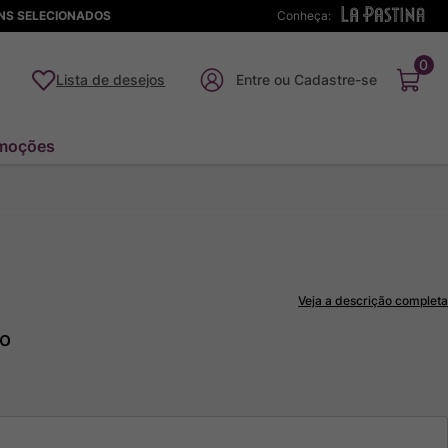
ENS SELECIONADOS
Conheça:
0
Lista de desejos
moções
Veja a descrição completa
to