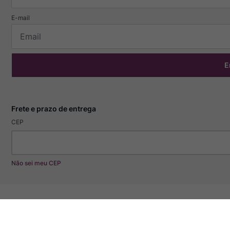
E
CEP
Não sei meu CEP
Especificações