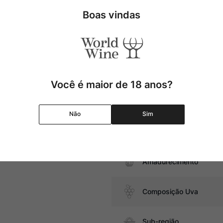
t-Émilion revela notas
flores. Um ótimo exemplar do
Tipo
Boas vindas
Uva
atos com cogumelos, massas com
Produtor
Você é maior de 18 anos?
Região
Não
Sim
Pais
Amadurecimento
Composição Uva
Sub-região