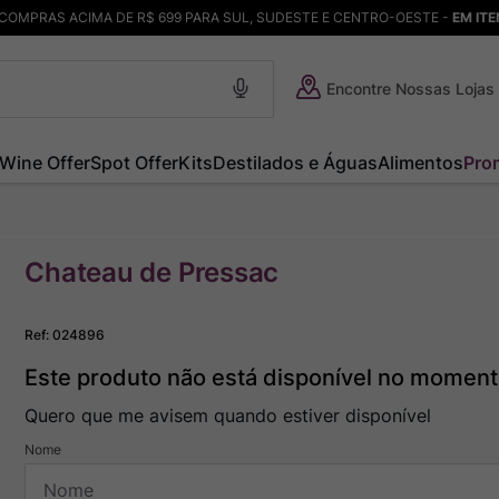
COMPRAS ACIMA DE R$ 699 PARA SUL, SUDESTE E CENTRO-OESTE -
EM IT
Encontre Nossas Lojas
Wine Offer
Spot Offer
Kits
Destilados e Águas
Alimentos
Pro
Chateau de Pressac
Ref
:
024896
Este produto não está disponível no momen
Quero que me avisem quando estiver disponível