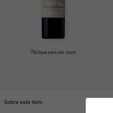
Champagne
10
º