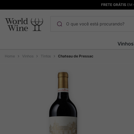
FRETE GRÁTIS
EM 
O que você está procurando?
Termos mais buscados
Vinhos
Maçanita
1
º
Vinhos
Tintos
Chateau de Pressac
Pinot Noir
2
º
Barolo
3
º
Garzon
4
º
Chablis
5
º
Bodega Garzon
6
º
Pacalet
7
º
Ver Sacrum
8
º
Rocim
9
º