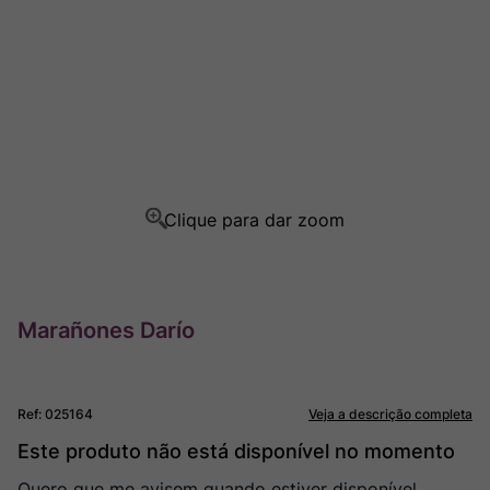
Ver Sacrum
8
º
Rocim
9
º
Champagne
10
º
Marañones Darío
Ref
:
025164
Veja a descrição completa
Este produto não está disponível no momento
Quero que me avisem quando estiver disponível