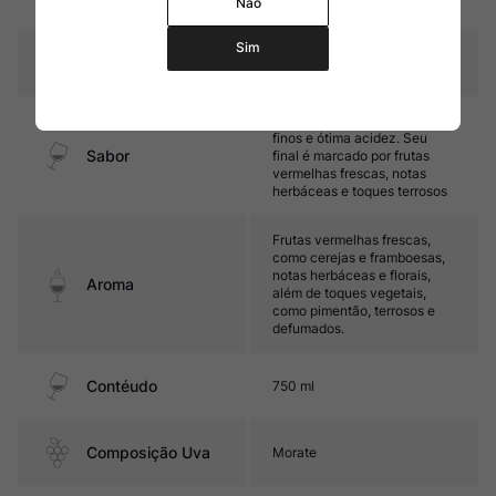
Não
carvalho de 500 litros
Sim
Temperatura
16oC – 18oC
Médio corpo, com taninos
finos e ótima acidez. Seu
Sabor
final é marcado por frutas
vermelhas frescas, notas
herbáceas e toques terrosos
Frutas vermelhas frescas,
como cerejas e framboesas,
notas herbáceas e florais,
Aroma
além de toques vegetais,
como pimentão, terrosos e
defumados.
Contéudo
750 ml
Composição Uva
Morate