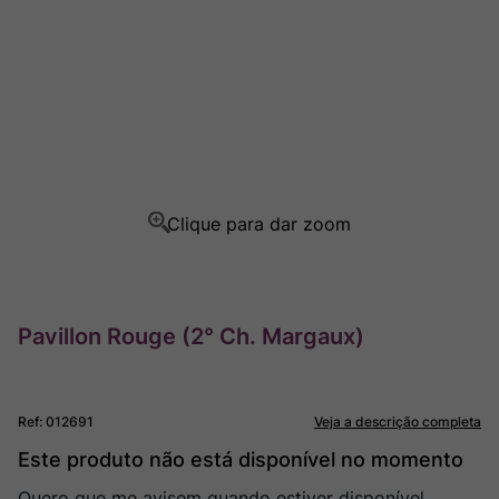
Ver Sacrum
8
º
Rocim
9
º
Champagne
10
º
Pavillon Rouge (2° Ch. Margaux)
Ref
:
012691
Veja a descrição completa
Este produto não está disponível no momento
Quero que me avisem quando estiver disponível