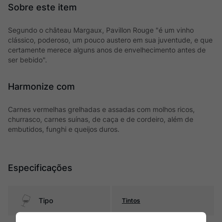
Segundo o château Margaux, Pavillon Rouge "é um vinho
clássico, poderoso, um pouco austero em sua juventude, e que
certamente merece alguns anos de envelhecimento antes de
ser bebido".
Harmonize com
Carnes vermelhas grelhadas e assadas com molhos ricos,
churrasco, carnes suínas, de caça e de cordeiro, além de
embutidos, funghi e queijos duros.
Especificações
Tipo
Tintos