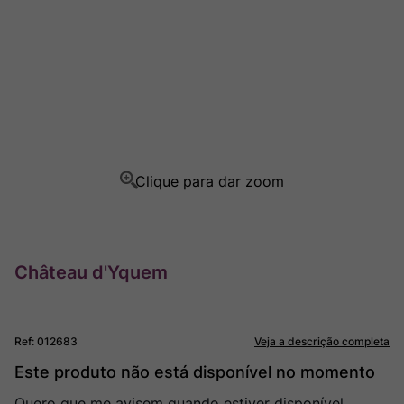
Champagne
8
º
Rocim
9
º
Ver Sacrum
10
º
Château d'Yquem
Ref
:
012683
Veja a descrição completa
Este produto não está disponível no momento
Quero que me avisem quando estiver disponível