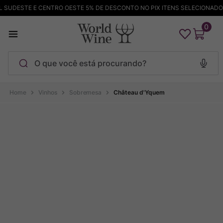
SUDESTE E CENTRO OESTE 5% DE DESCONTO NO PIX ITENS SELECIONADOS
0
O que você está procurando?
Termos mais buscados
Vinhos
Sobremesa
Château d'Yquem
Maçanita
1
º
Pinot Noir
2
º
Bodega Garzon
3
º
Garzon
4
º
Chablis
5
º
Barolo
6
º
Pacalet
7
º