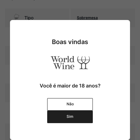
Tipo
Sobremesa
Uva
Sémillon
Boas vindas
Produtor
Château d'Yquem
Região
Bordeaux
Você é maior de 18 anos?
Pais
França
Não
Graduação Alcóoli
14,0%
ca
Sim
Fermentação e estágio
Amadurecimento
durante 30 meses em