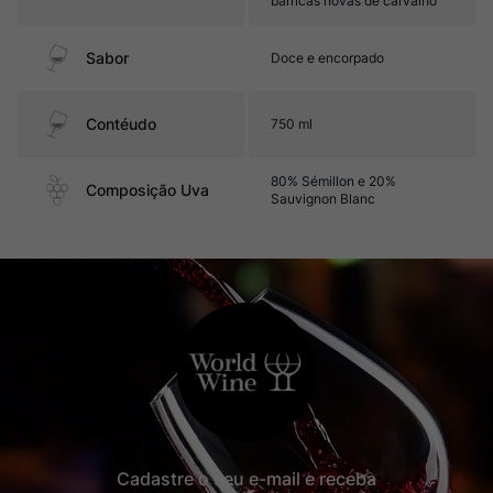
barricas novas de carvalho
Sabor
Doce e encorpado
Contéudo
750 ml
80% Sémillon e 20%
Composição Uva
Sauvignon Blanc
Cadastre o seu e-mail e receba