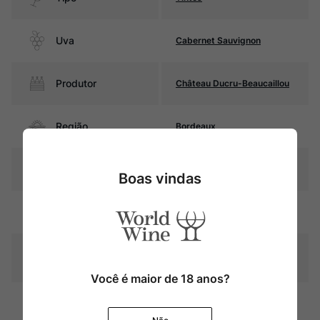
Uva
Cabernet Sauvignon
Produtor
Château Ducru-Beaucaillou
Região
Bordeaux
Pais
França
Boas vindas
Rubi intenso com reflexos
Cor
violáceos
Graduação Alcóoli
13,5%
ca
Você é maior de 18 anos?
18 meses em barricas novas
Amadurecimento
de carvalho