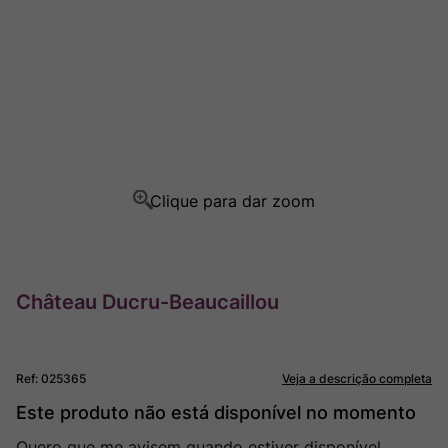
Ver Sacrum
8
º
Champagne
9
º
Rocim
10
º
Château Ducru-Beaucaillou
Ref
:
025365
Veja a descrição completa
Este produto não está disponível no momento
Quero que me avisem quando estiver disponível