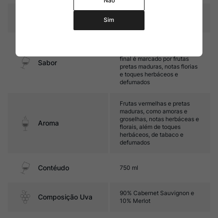
Não
Temperatura
16oC – 18oC
Sim
Médio corpo, com taninos
firmes e ótima acidez. Seu
final é marcado por frutas
Sabor
pretas maduras, notas florias
e toques herbáceos e
defumados
Frutas vermelhas e pretas
maduras, como amoras e
groselhas, notas herbáceas e
Aroma
florais, além de toques
herbáceos, de tabaco e
defumados
Contéudo
750 ml
90% Cabernet Sauvignon e
Composição Uva
10% Merlot