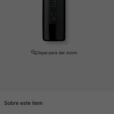
Champagne
10
º