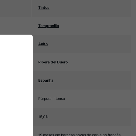
Tintos
Tempranillo
Aalto
Ribera del Duero
Espanha
Púrpura intenso
15,0%
19 meses em barricas novas de carvalho francês