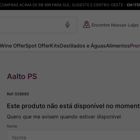
COMPRAS ACIMA DE R$ 699 PARA SUL, SUDESTE E CENTRO-OESTE -
EM IT
Encontre Nossas Lojas
Wine Offer
Spot Offer
Kits
Destilados e Águas
Alimentos
Pro
Aalto PS
Ref
:
025690
Este produto não está disponível no momen
Quero que me avisem quando estiver disponível