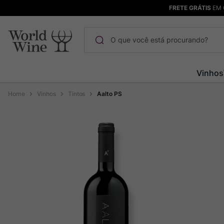
FRETE GRÁTIS
EM 
O que você está procurando?
Termos mais buscados
Vinhos
Maçanita
1
º
Vinhos
Tintos
Aalto PS
Pinot Noir
2
º
Barolo
3
º
Chablis
4
º
Bodega Garzon
5
º
Garzon
6
º
Pacalet
7
º
Rocim
8
º
Ver Sacrum
9
º