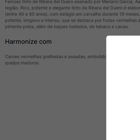
Famoso tinto de Ribera del Duero assinado por Mariano García, A
região. Rico, potente e elegante tinto da Ribera del Duero é elabo
(entre 40 e 80 anos), com estágio em carvalho durante 19 meses.
potente, longevo e intenso, que se destaca por frutas vermelhas
pimenta preta, além de toques tostados, de tabaco e cacau.
Harmonize com
Carnes vermelhas grelhadas e assadas, embutidos, carnes de caça
queijos maduros.