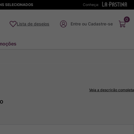
ENS SELECIONADOS
Conheça:
0
Lista de desejos
moções
Veja a descrição completa
to