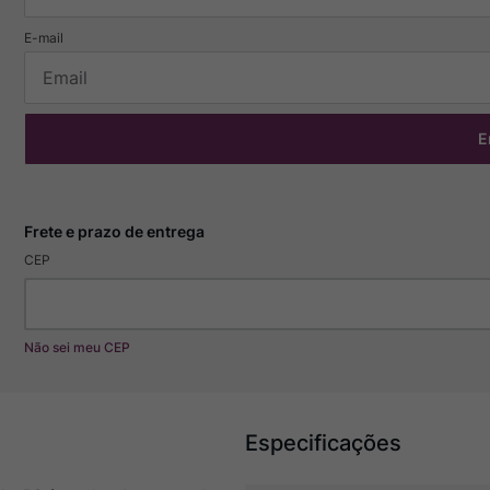
E
CEP
Não sei meu CEP
Especificações