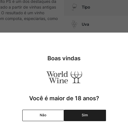
alto PS é um dos destaques da
rado a partir de vinhas antigas
Tipo
 O resultado é um vinho
 em compota, especiarias, como
Uva
Produtor
, suínos, cordeiro, além de
Boas vindas
Região
Pais
Cor
Você é maior de 18 anos?
Graduação Alcóolica
Não
Sim
Amadurecimento