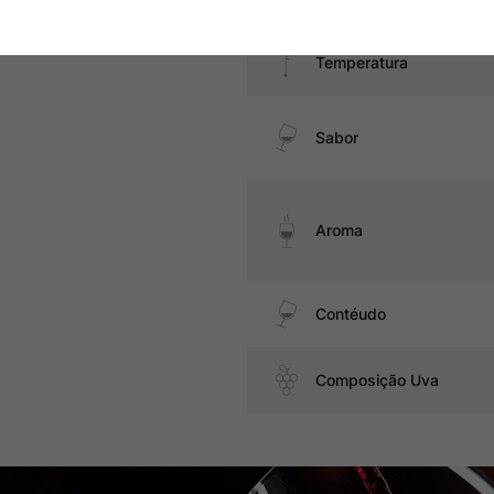
Temperatura
Sabor
Aroma
Contéudo
Composição Uva