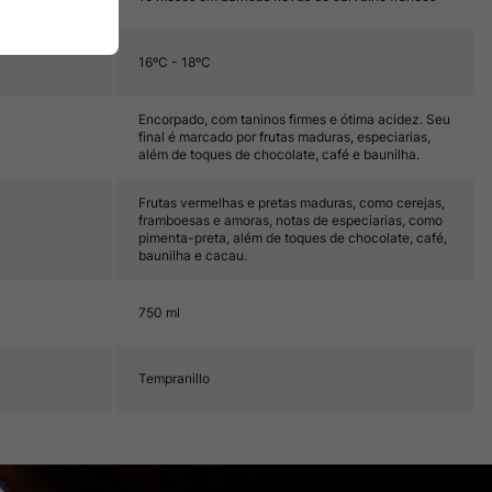
16ºC - 18ºC
Encorpado, com taninos firmes e ótima acidez. Seu
final é marcado por frutas maduras, especiarias,
além de toques de chocolate, café e baunilha.
Frutas vermelhas e pretas maduras, como cerejas,
framboesas e amoras, notas de especiarias, como
pimenta-preta, além de toques de chocolate, café,
baunilha e cacau.
750 ml
Tempranillo