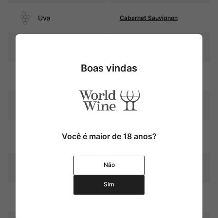
Uva
Cabernet Sauvignon
Produtor
Maison Ginestet
Boas vindas
Região
IGP Atlantique
Pais
França
Graduação Alcóoli
Você é maior de 18 anos?
12,0%
ca
Não
Amadurecimento
Sem estágio em carvalho
Sim
Temperatura
10ºc – 12ºc