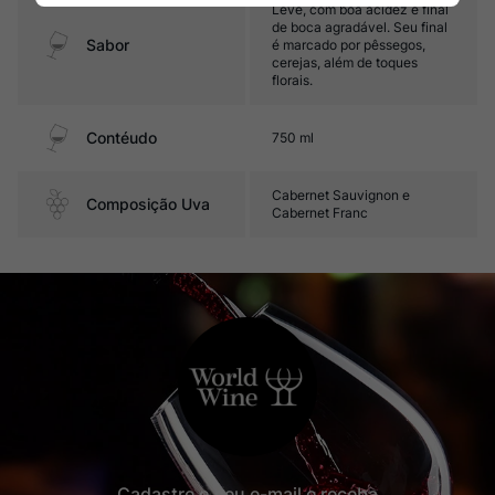
Leve, com boa acidez e final
de boca agradável. Seu final
Sabor
é marcado por pêssegos,
cerejas, além de toques
florais.
Contéudo
750 ml
Cabernet Sauvignon e
Composição Uva
Cabernet Franc
Cadastre o seu e-mail e receba