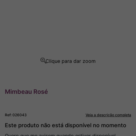
Ver Sacrum
8
º
Champagne
9
º
Rocim
10
º
Mimbeau Rosé
Ref
:
026043
Veja a descrição completa
Este produto não está disponível no momento
Quero que me avisem quando estiver disponível