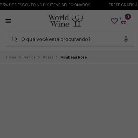
5% DE DESCONTO NO PIX ITENS SELECIONADOS
FRETE GRÁTIS ACI
0
O que você está procurando?
Termos mais buscados
Vinhos
Rosés
Mimbeau Rosé
Maçanita
1
º
Pinot Noir
2
º
Barolo
3
º
Chablis
4
º
Garzon
5
º
Pacalet
6
º
Bodega Garzon
7
º