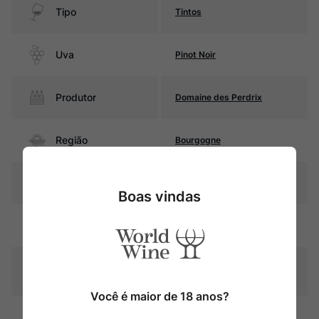
Tipo
Tintos
Uva
Pinot Noir
Produtor
Domaine des Perdrix
Região
Bourgogne
Pais
França
Boas vindas
Cor
Rubi intenso
Graduação Alcóoli
13,5%
ca
Você é maior de 18 anos?
15 meses em barricas de