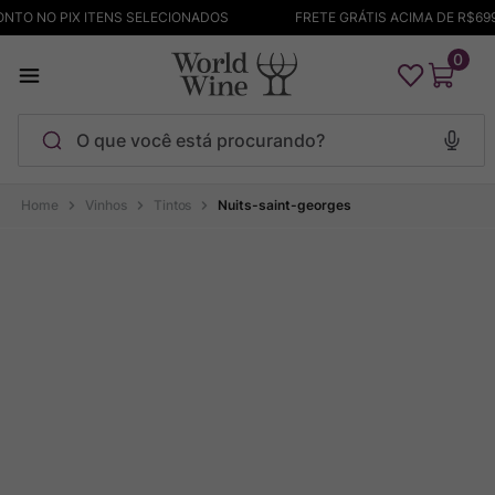
NTO NO PIX ITENS SELECIONADOS
FRETE GRÁTIS ACIMA DE R$699
0
O que você está procurando?
Termos mais buscados
Vinhos
Tintos
Nuits-saint-georges
Maçanita
1
º
Pinot Noir
2
º
Barolo
3
º
Chablis
4
º
Bodega Garzon
5
º
Garzon
6
º
Pacalet
7
º