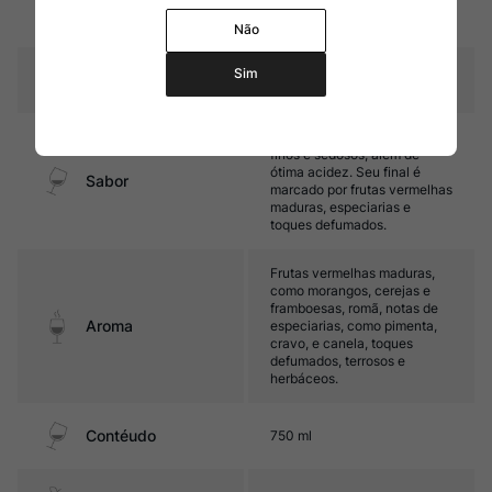
Amadurecimento
carvalho francês, sendo 30%
novas.
Não
Sim
Temperatura
15°C - 17ºC
Médio corpo, com taninos
finos e sedosos, além de
ótima acidez. Seu final é
Sabor
marcado por frutas vermelhas
maduras, especiarias e
toques defumados.
Frutas vermelhas maduras,
como morangos, cerejas e
framboesas, romã, notas de
Aroma
especiarias, como pimenta,
cravo, e canela, toques
defumados, terrosos e
herbáceos.
Contéudo
750 ml