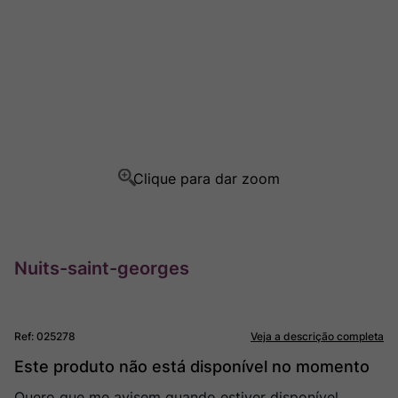
Rocim
8
º
Ver Sacrum
9
º
Champagne
10
º
Nuits-saint-georges
Ref
:
025278
Veja a descrição completa
Este produto não está disponível no momento
Quero que me avisem quando estiver disponível