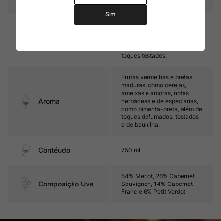
Sim
Encorpado, com taninos
maduros e ótima acidez. Seu
Sabor
final é marcado por frutas
maduras, especiarias e
toques tostados.
Frutas vermelhas e pretas
maduras, como cerejas,
ameixas e amoras, notas
Aroma
herbáceas e de especiarias,
como pimenta-preta, além de
toques defumados, tostados
e de baunilha.
Contéudo
750 ml
54% Merlot, 26% Cabernet
Composição Uva
Sauvignon, 14% Cabernet
Franc e 6% Petit Verdot