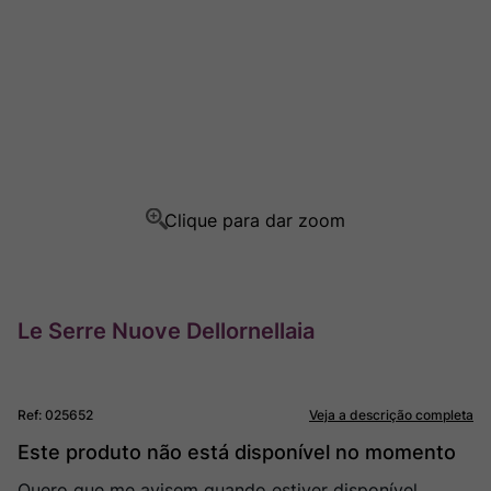
Rocim
8
º
Ver Sacrum
9
º
Champagne
10
º
Le Serre Nuove Dellornellaia
Ref
:
025652
Veja a descrição completa
Este produto não está disponível no momento
Quero que me avisem quando estiver disponível