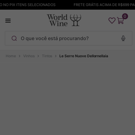
 NO PIX ITENS SELECIONADOS
FRETE GRÁTIS ACIMA DE R$699 PA
0
O que você está procurando?
Termos mais buscados
Vinhos
Tintos
Le Serre Nuove Dellornellaia
Maçanita
1
º
Pinot Noir
2
º
Barolo
3
º
Chablis
4
º
Bodega Garzon
5
º
Garzon
6
º
Pacalet
7
º