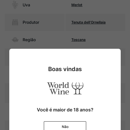
Uva
Merlot
Produtor
Tenuta dell'Ornellaia
Região
Toscana
Pais
Itália
Boas vindas
Rubi intenso com reflexos
Cor
violáceos
Graduação Alcóoli
14,5%
ca
Você é maior de 18 anos?
15 meses em barricas de
Amadurecimento
carvalho francês (25% novas)
Não
Temperatura
16ºC - 18ºC