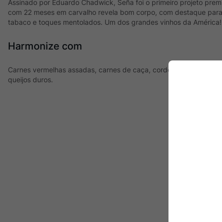
Assinado por Eduardo Chadwick, Seña foi o primeiro projeto prem
com 22 meses em carvalho revela bom corpo, com destaque para 
tabaco e toques mentolados. Um dos grandes vinhos da América!
Harmonize com
Carnes vermelhas assadas, carnes de caça, cordeiro assado, ma
queijos duros.