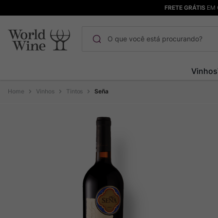
FRETE GRÁTIS
EM 
O que você está procurando?
Termos mais buscados
Vinhos
Maçanita
1
º
Vinhos
Tintos
Seña
Pinot Noir
2
º
Barolo
3
º
Chablis
4
º
Bodega Garzon
5
º
Garzon
6
º
Pacalet
7
º
Rocim
8
º
Ver Sacrum
9
º