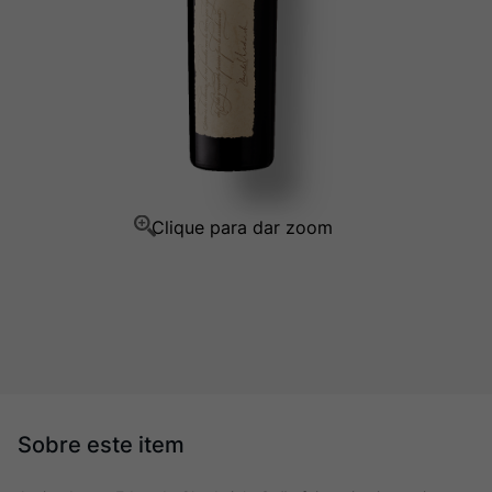
Champagne
10
º