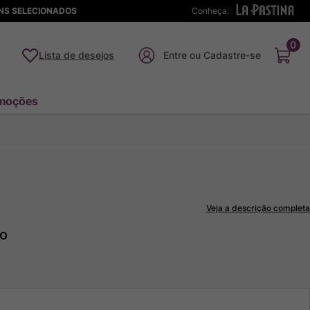
ENS SELECIONADOS
Conheça:
0
Lista de desejos
moções
Veja a descrição completa
to