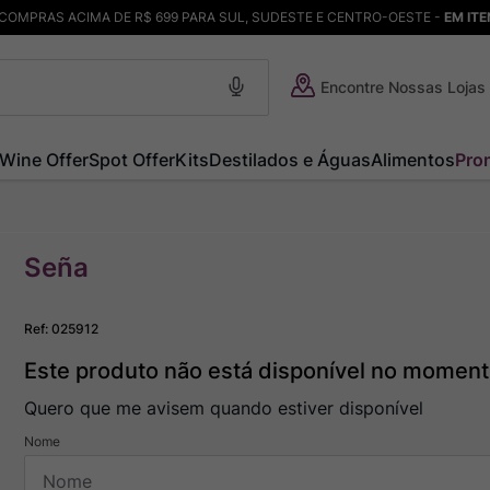
COMPRAS ACIMA DE R$ 699 PARA SUL, SUDESTE E CENTRO-OESTE -
EM IT
Encontre Nossas Lojas
Wine Offer
Spot Offer
Kits
Destilados e Águas
Alimentos
Pro
Seña
Ref
:
025912
Este produto não está disponível no momen
Quero que me avisem quando estiver disponível