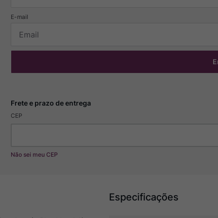
E
CEP
Não sei meu CEP
Especificações