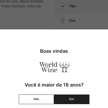
ium do país. Blend bordalês
frutas maduras, notas de
Tipo
Uva
ssas com ragu de carne e
Produtor
Região
Boas vindas
Pais
Cor
Você é maior de 18 anos?
Graduação Alcóolica
Não
Sim
Amadurecimento