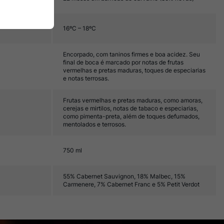
16ºC – 18ºC
Encorpado, com taninos firmes e boa acidez. Seu
final de boca é marcado por notas de frutas
vermelhas e pretas maduras, toques de especiarias
e notas terrosas.
Frutas vermelhas e pretas maduras, como amoras,
cerejas e mirtilos, notas de tabaco e especiarias,
como pimenta-preta, além de toques defumados,
mentolados e terrosos.
750 ml
55% Cabernet Sauvignon, 18% Malbec, 15%
Carmenere, 7% Cabernet Franc e 5% Petit Verdot