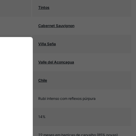
Tintos
Cabernet Sauvignon
Viña Seña
Valle del Aconcagua
Chile
Rubi intenso com reflexos púrpura
14%
22 meses em barricas de carvalho (85% novas)