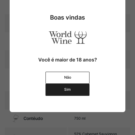
Uva
Cabernet Sauvignon
Boas vindas
Produtor
Viña Seña
Região
Valle del Aconcagua
Você é maior de 18 anos?
Pais
Chile
22 meses em barricas de
Não
Amadurecimento
carvalho francês (70%
novas)
Sim
Sabor
Seco e Encorpado
Contéudo
750 ml
52% Cabernet Sauvignon,