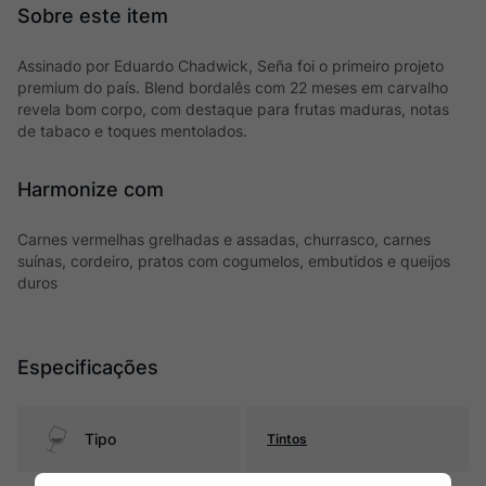
Assinado por Eduardo Chadwick, Seña foi o primeiro projeto
premium do país. Blend bordalês com 22 meses em carvalho
revela bom corpo, com destaque para frutas maduras, notas
de tabaco e toques mentolados.
Harmonize com
Carnes vermelhas grelhadas e assadas, churrasco, carnes
suínas, cordeiro, pratos com cogumelos, embutidos e queijos
duros
Especificações
Tipo
Tintos