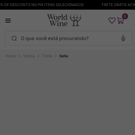
 DE DESCONTO NO PIX ITENS SELECIONADOS
FRETE GRÁTIS ACIM
0
O que você está procurando?
Termos mais buscados
Vinhos
Tintos
Seña
Maçanita
1
º
Pinot Noir
2
º
Barolo
3
º
Chablis
4
º
Garzon
5
º
Pacalet
6
º
Bodega Garzon
7
º