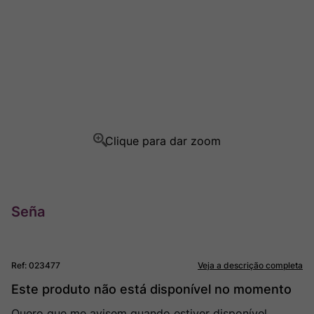
Ver Sacrum
8
º
Champagne
9
º
Rocim
10
º
Seña
Ref
:
023477
Veja a descrição completa
Este produto não está disponível no momento
Quero que me avisem quando estiver disponível