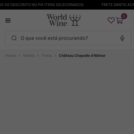
 DE DESCONTO NO PIX ITENS SELECIONADOS
FRETE GRÁTIS ACIM
0
O que você está procurando?
Termos mais buscados
Vinhos
Tintos
Château Chapelle d'Aliénor
Maçanita
1
º
Bodega Garzon
2
º
Pinot Noir
3
º
Barolo
4
º
Pacalet
5
º
Garzon
6
º
Chablis
7
º