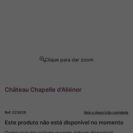
Champagne
8
º
Rocim
9
º
Ver Sacrum
10
º
Château Chapelle d'Aliénor
Ref
:
023939
Veja a descrição completa
Este produto não está disponível no momento
Quero que me avisem quando estiver disponível