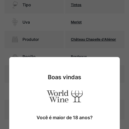
Tipo
Tintos
Uva
Merlot
Produtor
Château Chapelle d'Aliénor
Região
Bordeaux
Pais
França
Boas vindas
Rubi intenso com reflexos
Cor
violáceos
Graduação Alcóoli
14,5%
ca
Você é maior de 18 anos?
20% do vinho estagia em