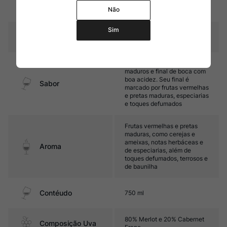
Amadurecimento
barricas de carvalho francês
Não
entre 8 e 10 meses
Sim
Temperatura
16ºC – 18ºC
Médio corpo, com taninos
maduros e final de boca com
boa acidez. Seu final é
Sabor
marcado por frutas vermelhas
e pretas maduras, especiarias
e toques defumados
Frutas vermelhas e pretas
maduras, como cerejas e
ameixas, notas herbáceas e
Aroma
de especiarias, além de
toques defumados, terrosos e
de baunilha
Contéudo
750 ml
80% Merlot e 20% Cabernet
Composição Uva