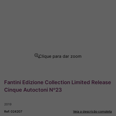
Champagne
8
º
Rocim
9
º
Ver Sacrum
10
º
Fantini Edizione Collection Limited Release
Cinque Autoctoni Nº23
2019
Ref
:
024207
Veja a descrição completa