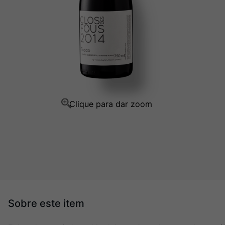
Rocim
10
º