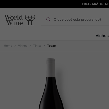
FRETE GRÁTIS
EM 
O que você está procurando?
Termos mais buscados
Vinhos
Maçanita
1
º
Vinhos
Tintos
Tocao
Pinot Noir
2
º
Barolo
3
º
Chablis
4
º
Garzon
5
º
Pacalet
6
º
Bodega Garzon
7
º
Ver Sacrum
8
º
Champagne
9
º