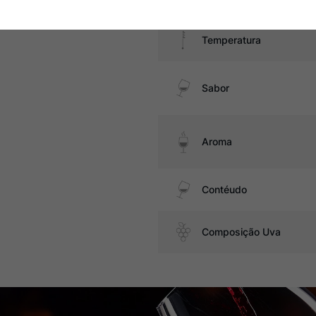
Temperatura
Sabor
Aroma
Contéudo
Composição Uva