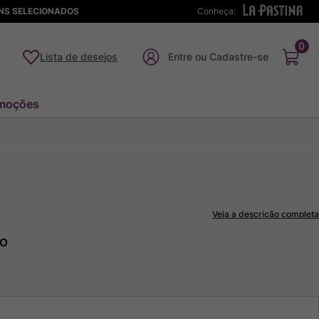
ENS SELECIONADOS
Conheça:
0
Lista de desejos
moções
Veja a descrição completa
to