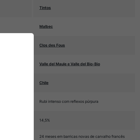
Tintos
Malbec
Clos des Fous
Valle del Maule e Valle del Bio-Bio
Chile
Rubi intenso com reflexos púrpura
14,5%
24 meses em barricas novas de carvalho francês