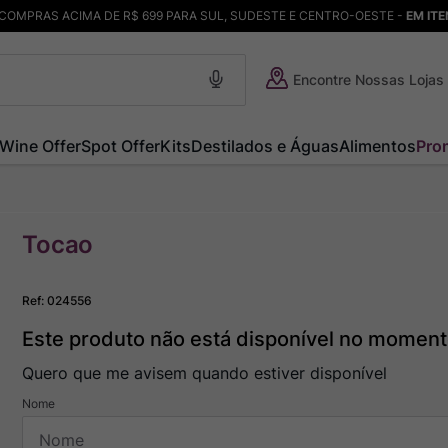
COMPRAS ACIMA DE R$ 699 PARA SUL, SUDESTE E CENTRO-OESTE -
EM IT
Encontre Nossas Lojas
Wine Offer
Spot Offer
Kits
Destilados e Águas
Alimentos
Pro
Tocao
Ref
:
024556
Este produto não está disponível no momen
Quero que me avisem quando estiver disponível