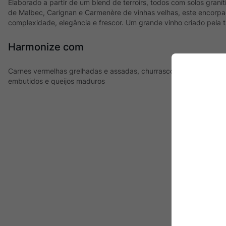
Elaborado a partir de um blend de terroirs, todos com solos graní
de Malbec, Carignan e Carmenère de vinhas velhas, este encorpad
complexidade, elegância e frescor. Um grande vinho criado pela 
Harmonize com
Carnes vermelhas grelhadas e assadas, churrasco, guisados, pre
embutidos e queijos maduros