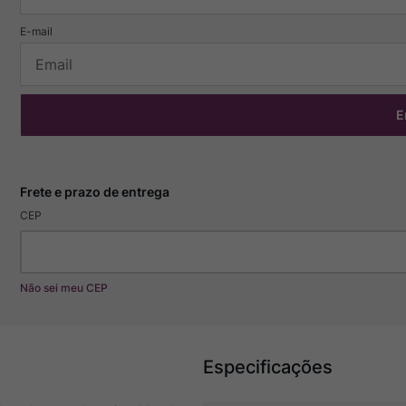
E
CEP
Não sei meu CEP
Especificações