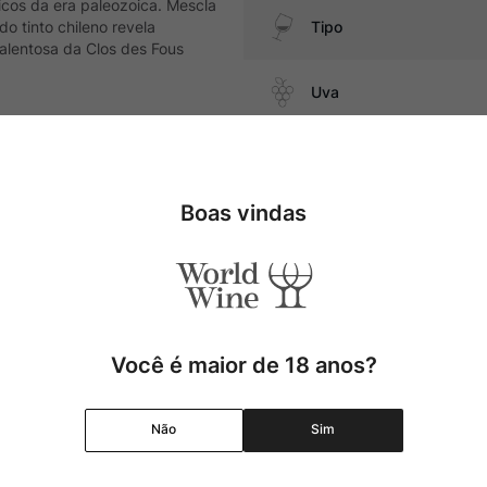
ticos da era paleozoica. Mescla
o tinto chileno revela
Tipo
talentosa da Clos des Fous
Uva
parações a base de cordeiro,
Produtor
Boas vindas
Região
Pais
Cor
Você é maior de 18 anos?
Graduação Alcóolica
Não
Sim
Amadurecimento