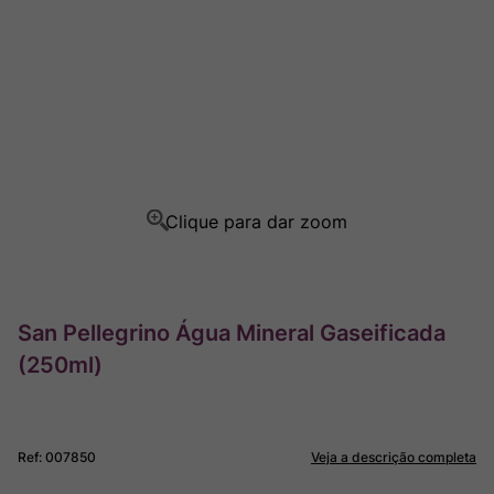
Champagne
8
º
Rocim
9
º
Ver Sacrum
10
º
San Pellegrino Água Mineral Gaseificada
(250ml)
Ref
:
007850
Veja a descrição completa