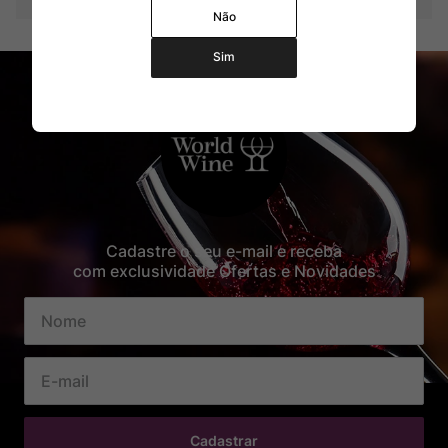
Não
Sim
Cadastre o seu e-mail e receba
com exclusividade Ofertas e Novidades
Cadastrar