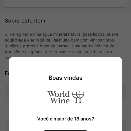
S. Pellegrino é uma água mineral natural gaseificada, suave,
equilibrada e agradável. Vai muito bem com vinhos tintos,
queijos e pratos à base de carnes. Uma marca icônica de
tradição e elegância que transmite os valores da cultura
italiana.
Especificações
Boas vindas
Tipo
Produtor
San Pellegrino
Você é maior de 18 anos?
Contéudo
250 ml