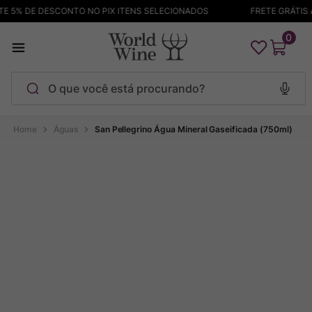
 5% DE DESCONTO NO PIX ITENS SELECIONADOS
FRETE GRÁTIS A
0
O que você está procurando?
Termos mais buscados
Águas
San Pellegrino Água Mineral Gaseificada (750ml)
Maçanita
1
º
Pinot Noir
2
º
Bodega Garzon
3
º
Garzon
4
º
Chablis
5
º
Barolo
6
º
Pacalet
7
º