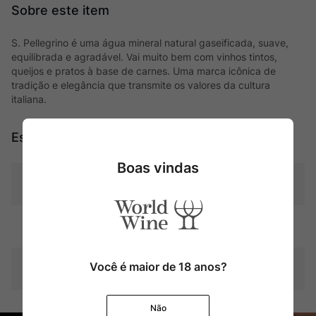
S. Pellegrino é uma água mineral natural gaseificada, suave,
equilibrada e agradável. Vai muito bem com vinhos tintos,
queijos e pratos à base de carnes. Uma marca icônica de
tradição e elegância que transmite os valores da cultura
italiana.
Especificações
Boas vindas
Tipo
Produtor
San Pellegrino
Você é maior de 18 anos?
Contéudo
750 ml
Não