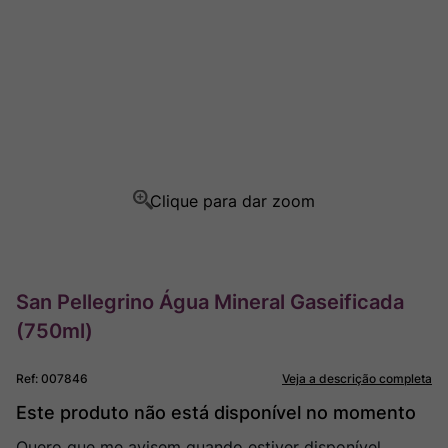
Champagne
8
º
Rocim
9
º
Ver Sacrum
10
º
San Pellegrino Água Mineral Gaseificada
(750ml)
Ref
:
007846
Veja a descrição completa
Este produto não está disponível no momento
Quero que me avisem quando estiver disponível