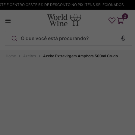
E E CENTRO OESTE 5% DE DESCONTO NO PIX ITENS SELECIONADOS
0
O que você está procurando?
Termos mais buscados
Azeites
Azeite Extravirgem Amphora 500ml Crudo
Maçanita
1
º
Pinot Noir
2
º
Barolo
3
º
Chablis
4
º
Bodega Garzon
5
º
Garzon
6
º
Pacalet
7
º