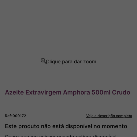
Rocim
8
º
Ver Sacrum
9
º
Champagne
10
º
Azeite Extravirgem Amphora 500ml Crudo
Ref
:
009172
Veja a descrição completa
Este produto não está disponível no momento
Quero que me avisem quando estiver disponível