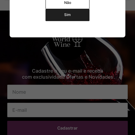
Não
Sim
Cadastre o seu e-mail e receba
com exclusividade Ofertas e Novidades
Cadastrar