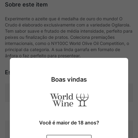
Experimente o azeite que é medalha de ouro do mundo! O
Crudo é elaborado exclusivamente com a variedade Ogliarola.
Tem sabor suave e frutado de média intensidade, perfeito para
peixes ou finalização de pratos. Coleciona premiações
internacionais, como o NY100C World Olive Oil Competition, o
principal da categoria. A sua linda garrafa em formato de
ânfora o faz perfeito para presentear.
Especificações
Boas vindas
Tipo
Pais
Itália
Você é maior de 18 anos?
Contéudo
500 ml