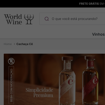
FRETE GRÁTIS
EM 
O que você está procurando?
Termos mais buscados
Vinhos
Maçanita
1
º
Cachaça Cê
Pinot Noir
2
º
Barolo
3
º
Garzon
4
º
Chablis
5
º
Bodega Garzon
6
º
Pacalet
7
º
Ver Sacrum
8
º
Rocim
9
º