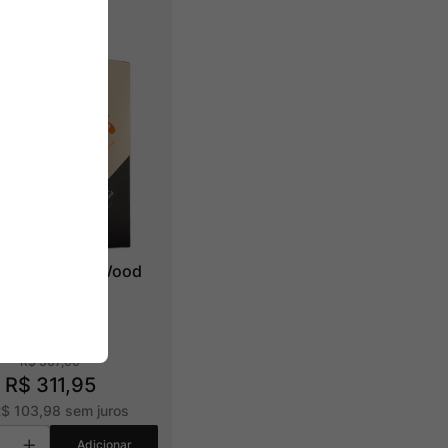
ça Cê Triple Wood
R$
367
,
00
R$
311
,
95
R$
103
,
98
sem juros
Adicionar