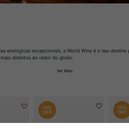
ias enológicas excepcionais, a World Wine é o seu destin
 mais distintos ao redor do globo.
Ver Mais
15%
15%
OFF
OFF