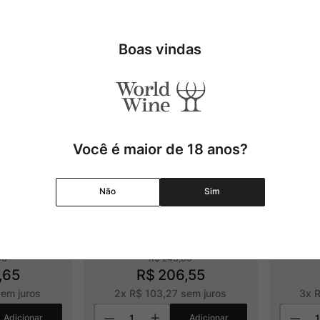
Boas vindas
Você é maior de 18 anos?
Não
Sim
uble Wood
Cachaça Cê Blanc de 
Cacha
Blancs
00
R$
243
,
00
,
65
R$
206
,
55
em juros
2
x
R$
103
,
27
sem juros
3
x
Adicionar
Adicionar