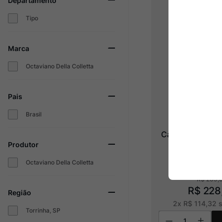
Departamento
Tipo
Marca
Octaviano Della Colletta
Pais
Brasil
Cachaça Cê Do
Produtor
Octaviano Della Colletta
R$
269
,
R$
228
Região
2
x
R$
114
,
32
s
Torrinha, SP