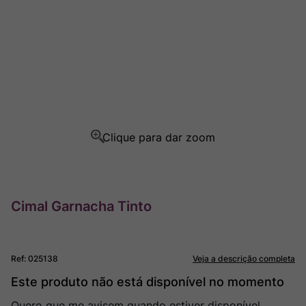
Rocim
8
º
Ver Sacrum
9
º
Champagne
10
º
Cimal Garnacha Tinto
Ref
:
025138
Veja a descrição completa
Este produto não está disponível no momento
Quero que me avisem quando estiver disponível