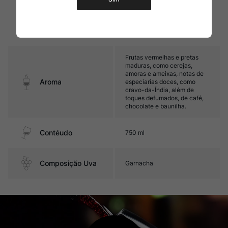
maduros e boa acidez. Seu
final é marcado por frutas
Sabor
vermelhas e pretas maduras,
além de toques de café e
baunilha.
Frutas vermelhas e pretas
maduras, como cerejas,
amoras e ameixas, notas de
Aroma
especiarias doces, como
cravo-da-Índia, além de
toques defumados, de café,
chocolate e baunilha.
Contéudo
750 ml
Composição Uva
Garnacha