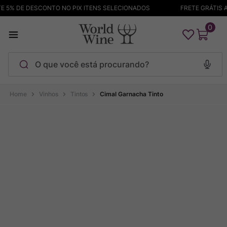
 5% DE DESCONTO NO PIX ITENS SELECIONADOS
FRETE GRÁTIS AC
0
O que você está procurando?
Termos mais buscados
Vinhos
Tintos
Cimal Garnacha Tinto
Maçanita
1
º
Pinot Noir
2
º
Barolo
3
º
Chablis
4
º
Bodega Garzon
5
º
Garzon
6
º
Pacalet
7
º