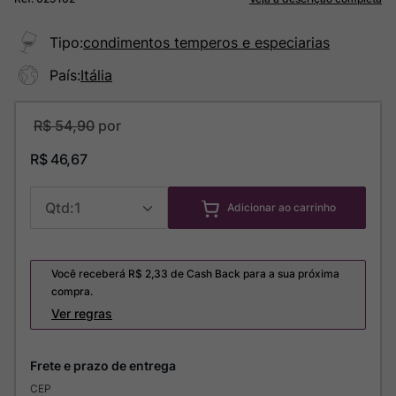
Tipo
:
condimentos temperos e especiarias
País
:
Itália
R$
54
,
90
R$
46
,
67
1
Adicionar ao carrinho
Você receberá R$
2,33
de Cash Back para a sua próxima
compra.
Ver regras
CEP