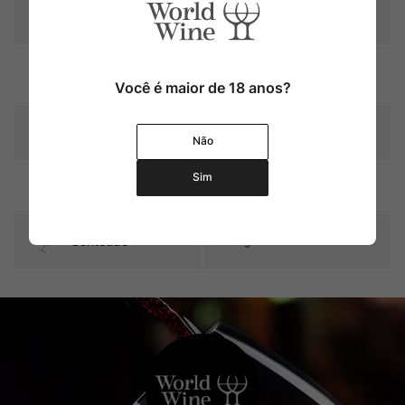
condimentos temperos e
Tipo
especiarias
Contém Produto Alergêni
Não
co
Você é maior de 18 anos?
Produtor
Maestra per La Pastina
Não
Sim
Pais
Itália
Contéudo
295 g