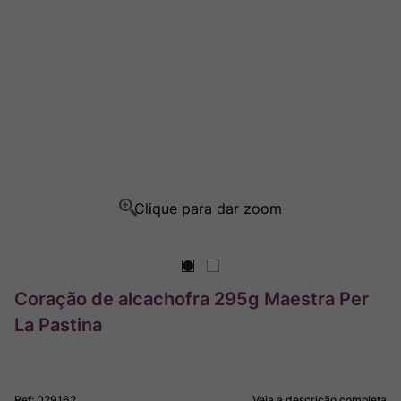
Ver Sacrum
8
º
Champagne
9
º
Rocim
10
º
Coração de alcachofra 295g Maestra Per
La Pastina
Ref
:
029162
Veja a descrição completa