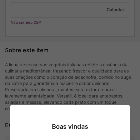
Não sei meu CEP
A linha de conservas vegetais italianas reflete a essência da
culinária mediterrânea, trazendo frescor e qualidade para as
suas criações como o coração de alcachofra, colhido no auge
da safra para garantir sua maciez e sabor delicado.
Preservado em salmoura, mantém sua textura tenra e
levemente amanteigada. Versátil, é ideal para antepastos,
saladas e massas, elevando cada prato com um toque
sofisticado.
Especificações
Boas vindas