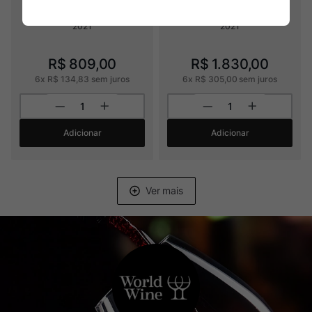
(1500ml)
2021
2021
R$
809
,
00
R$
1
.
830
,
00
6
x
R$
134
,
83
sem juros
6
x
R$
305
,
00
sem juros
Adicionar
Adicionar