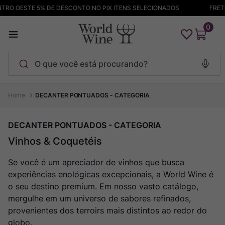
O OESTE 5% DE DESCONTO NO PIX ITENS SELECIONADOS
FRETE GR
0
O que você está procurando?
Termos mais buscados
DECANTER PONTUADOS - CATEGORIA
Maçanita
1
º
DECANTER PONTUADOS - CATEGORIA
Pinot Noir
2
º
Vinhos & Coquetéis
Bodega Garzon
3
º
Se você é um apreciador de vinhos que busca
Garzon
4
º
experiências enológicas excepcionais, a World Wine é
Chablis
5
º
o seu destino premium. Em nosso vasto catálogo,
Barolo
6
º
mergulhe em um universo de sabores refinados,
provenientes dos terroirs mais distintos ao redor do
Pacalet
7
º
globo.