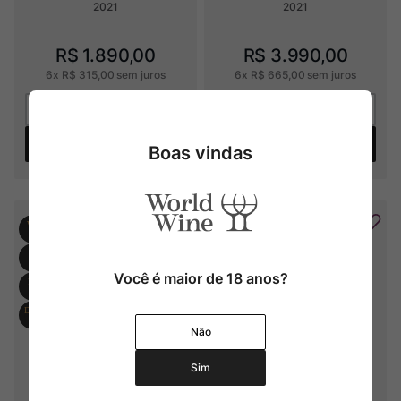
2021
2021
R$
1
.
890
,
00
R$
3
.
990
,
00
6
x
R$
315
,
00
sem juros
6
x
R$
665
,
00
sem juros
Adicionar
Adicionar
Boas vindas
Você é maior de 18 anos?
Não
Sim
P. Scavino Barolo DOCG
P. Scavino Barolo DOCG 