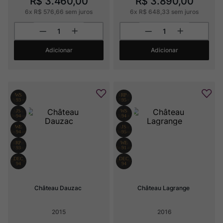
R$
3
.
460
,
00
R$
3
.
890
,
00
6
x
R$
576
,
66
sem juros
6
x
R$
648
,
33
sem juros
Adicionar
Adicionar
Château Dauzac
Château Lagrange
2015
2016