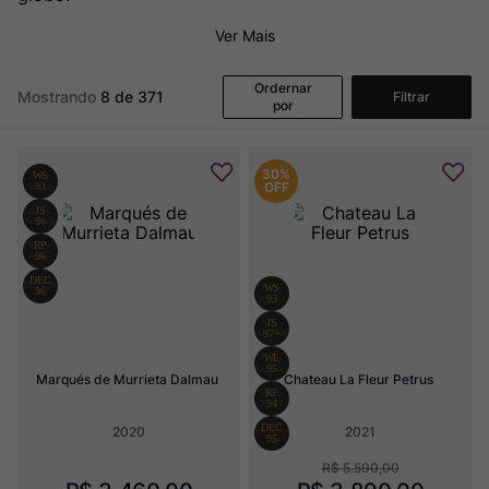
Champagne
8
º
Ver Mais
Rocim
9
º
Ver Sacrum
10
º
Ordernar
Mostrando
8 de 371
Filtrar
por
30%
OFF
Marqués de Murrieta Dalmau
Chateau La Fleur Petrus
2020
2021
R$
5
.
590
,
00