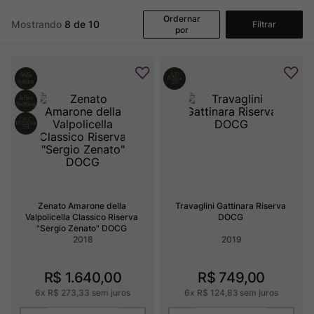
Champagne
8
º
Ordernar
Mostrando
8 de 10
Filtrar
Rocim
9
º
por
Ver Sacrum
10
º
Zenato Amarone della 
Travaglini Gattinara Riserva 
Valpolicella Classico Riserva 
DOCG
"Sergio Zenato" DOCG
2018
2019
R$
1
.
640
,
00
R$
749
,
00
6
x
R$
273
,
33
sem juros
6
x
R$
124
,
83
sem juros