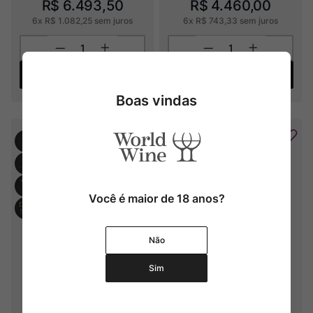
R$
6
.
493
,
50
R$
4
.
460
,
00
6
x
R$
1
.
082
,
25
sem juros
6
x
R$
743
,
33
sem juros
Adicionar
Adicionar
Boas vindas
Você é maior de 18 anos?
Não
Sim
Ornellaia Bolgheri Superiore 
Ornellaia Bianco IGT
DOC (1500ml)
2021
2018