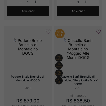
Adicionar
Adicionar
35%
OFF
Podere Brizio Brunello di 
Castello Banfi Brunello di 
Montalcino DOCG
Montalcino "Poggio Alle Mura" 
DOCG
2018
2019
R$
1
.
290
,
00
R$
879
,
00
R$
838
,
50
6
x
R$
146
,
50
sem juros
6
x
R$
139
,
75
sem juros