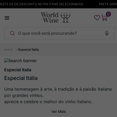
TE 5% DE DESCONTO NO PIX ITENS SELECIONADOS
FRETE GRÁTIS
0
O que você está procurando?
Termos mais buscados
Especial Italia
Maçanita
1
º
Pinot Noir
2
º
Especial Italia
Bodega Garzon
Especial Itália
3
º
Garzon
4
º
Uma homenagem à arte, à tradição e à paixão italiana
Chablis
5
º
por grandes vinhos.
aprecie e celebre o melhor do vinho italiano.
Barolo
6
º
Pacalet
7
º
Ver Mais