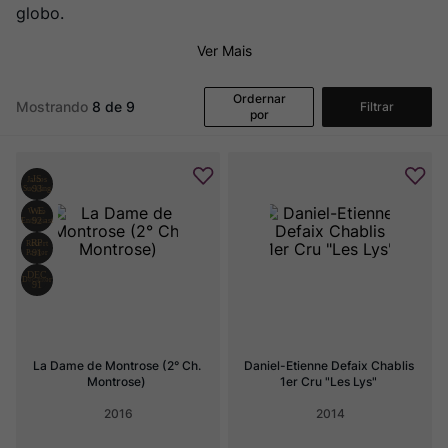
Rocim
8
º
globo.
Ver Sacrum
9
º
Ver Mais
Champagne
10
º
Ordernar
Mostrando
8 de 9
Filtrar
por
La Dame de Montrose (2° Ch. 
Daniel-Etienne Defaix Chablis 
Montrose)
1er Cru "Les Lys"
2016
2014