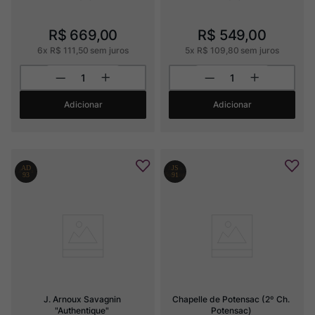
R$
669
,
00
R$
549
,
00
6
x
R$
111
,
50
sem juros
5
x
R$
109
,
80
sem juros
Adicionar
Adicionar
J. Arnoux Savagnin 
Chapelle de Potensac (2º Ch. 
"Authentique"
Potensac)