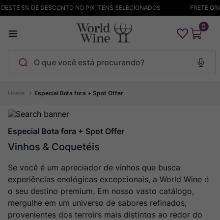
STE 5% DE DESCONTO NO PIX ITENS SELECIONADOS
FRETE GRÁTIS
0
O que você está procurando?
Termos mais buscados
Especial Bota fora + Spot Offer
Maçanita
1
º
Pinot Noir
2
º
Especial Bota fora + Spot Offer
Barolo
Vinhos & Coquetéis
3
º
Chablis
4
º
Se você é um apreciador de vinhos que busca
Bodega Garzon
5
º
experiências enológicas excepcionais, a World Wine é
o seu destino premium. Em nosso vasto catálogo,
Garzon
6
º
mergulhe em um universo de sabores refinados,
Pacalet
7
º
provenientes dos terroirs mais distintos ao redor do