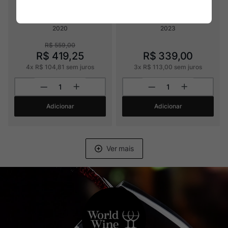
Raúl Pérez La Vizcaína "la 
Dom. P. Germain Coteaux 
Poulosa"
Bourguignons
2020
2023
R$
559
,
00
R$
419
,
25
R$
339
,
00
4
x
R$
104
,
81
sem juros
3
x
R$
113
,
00
sem juros
Adicionar
Adicionar