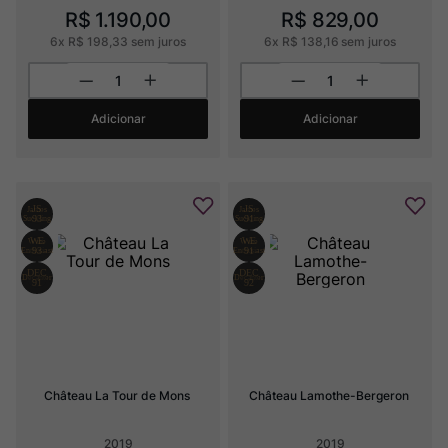
R$
1
.
190
,
00
R$
829
,
00
6
x
R$
198
,
33
sem juros
6
x
R$
138
,
16
sem juros
Adicionar
Adicionar
Château La Tour de Mons
Château Lamothe-Bergeron
2019
2019