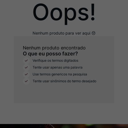
Oops!
Ver Sacrum
8
º
Champagne
9
º
Rocim
10
º
Nenhum produto encontrado