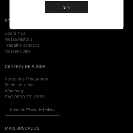
Sim
SOBRE
Sobre Nós
Nossa História
Trabalhe conosco
Nossas Lojas
CENTRAL DE AJUDA
Perguntas Frequentes
Envie um e-mail
Whatsapp
SAC 0800 721 8881
Imprimir 2ª via do boleto
MAIS BUSCADOS