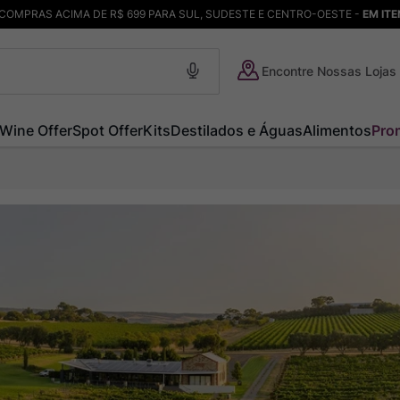
COMPRAS ACIMA DE R$ 699 PARA SUL, SUDESTE E CENTRO-OESTE -
EM IT
Encontre Nossas Lojas
Wine Offer
Spot Offer
Kits
Destilados e Águas
Alimentos
Pro