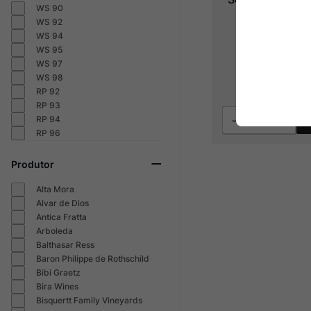
WS 90
WS 92
WS 94
2024
WS 95
WS 97
R$
112
,
WS 98
RP 92
RP 93
RP 94
RP 96
Produtor
Alta Mora
Alvar de Dios
Antica Fratta
Arboleda
Balthasar Ress
Baron Philippe de Rothschild
Bibi Graetz
Bira Wines
Bisquertt Family Vineyards