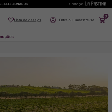
ENS SELECIONADOS
Conheça:
0
Lista de desejos
moções