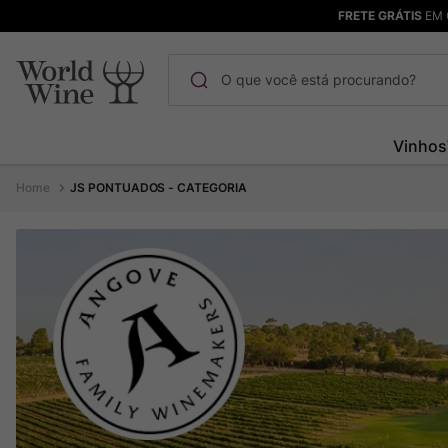
FRETE GRÁTIS
EM 
O que você está procurando?
Termos mais buscados
Vinhos
Maçanita
1
º
JS PONTUADOS - CATEGORIA
Pinot Noir
2
º
Barolo
3
º
Garzon
4
º
Chablis
5
º
Bodega Garzon
6
º
Pacalet
7
º
Ver Sacrum
8
º
Rocim
9
º