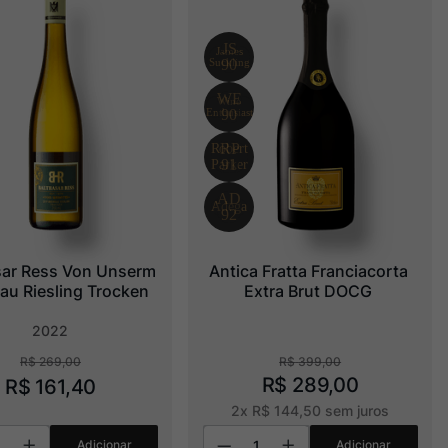
sar Ress Von Unserm 
Antica Fratta Franciacorta 
au Riesling Trocken
Extra Brut DOCG
2022
R$
269
,
00
R$
399
,
00
R$
289
,
00
R$
161
,
40
2
x
R$
144
,
50
sem juros
Adicionar
Adicionar