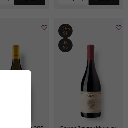
ora Etna Bianco DOC
Garzón Reserva Marselan