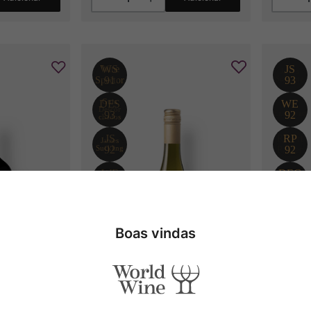
Boas vindas
ur  Malbec
Garzón Reserva Albariño
Alta M