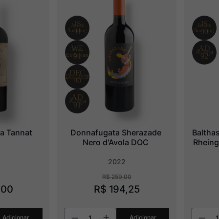
a Tannat
Donnafugata Sherazade 
Baltha
Nero d'Avola DOC
Rheing
2022
R$
259
,
00
,
00
R$
194
,
25
Adicionar
Adicionar