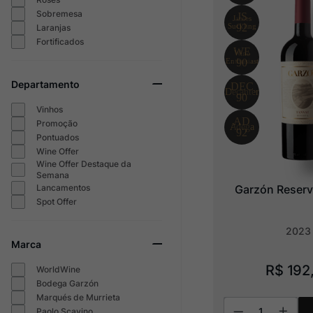
Sobremesa
Laranjas
Fortificados
Departamento
Vinhos
Promoção
Pontuados
Wine Offer
Wine Offer Destaque da
Semana
Lancamentos
Garzón Reserv
Spot Offer
2023
Marca
R$
192
WorldWine
Bodega Garzón
Marqués de Murrieta
Paolo Scavino