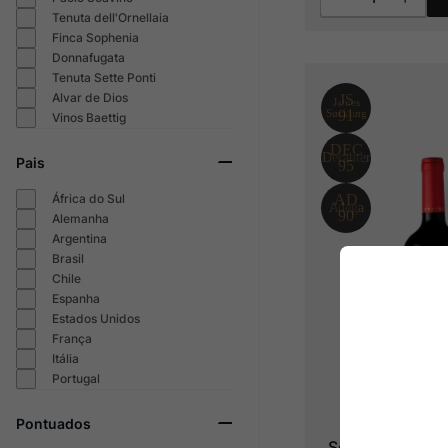
Tenuta dell'Ornellaia
Finca Sophenia
Donnafugata
Tenuta Sette Ponti
Alvar de Dios
Vinos Baettig
Pais
África do Sul
Alemanha
Argentina
Brasil
Chile
Espanha
Estados Unidos
França
Itália
Portugal
Pontuados
Sophenia Altos