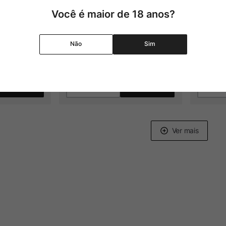
Você é maior de 18 anos?
2024
Não
Sim
00
R$
192
,
00
2
x
Adicionar
Adicionar