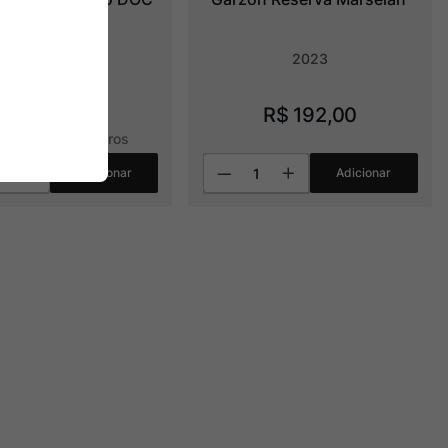
2022
2023
R$
279
,
00
R$
192
,
00
R$
139
,
50
sem juros
Adicionar
Adicionar