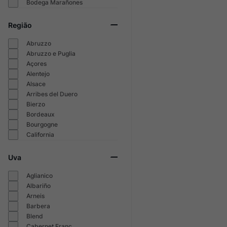
Bodega Marañones
Região
Abruzzo
Abruzzo e Puglia
Açores
Alentejo
Alsace
Arribes del Duero
Bierzo
Bordeaux
Bourgogne
California
Uva
Aglianico
Albariño
Arneis
Barbera
Blend
Cabernet Franc