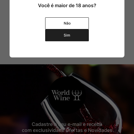
Rocim
8
º
Você é maior de 18 anos?
Ver Sacrum
9
º
Champagne
10
º
Não
Sim
Cadastre o seu e-mail e receba
com exclusividade Ofertas e Novidades