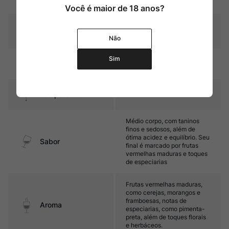
violáceos
Você é maior de 18 anos?
Graduação Alcóoli
14,0%
ca
Não
Sim
Amadurecimento
Sem estágio em carvalho
Temperatura
16ºC – 18ºC
Médio corpo, com taninos
finos e sedosos, além de
ótima acidez e equilíbrio. Seu
Sabor
final é marcado por frutas
vermelhas maduras e toques
de especiarias
Frutas vermelhas maduras,
como cerejas, morangos e
framboesas, notas de
Aroma
especiarias, como pimenta-
preta, além de toques florais
e herbáceos.