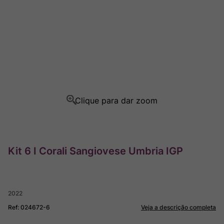
Rocim
8
º
Ver Sacrum
9
º
Champagne
10
º
Kit 6 I Corali Sangiovese Umbria IGP
2022
Ref
:
024672-6
Veja a descrição completa