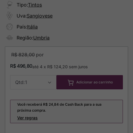
Tipo
:
Tintos
Uva
:
Sangiovese
País
:
Itália
Região
:
Umbria
R$
828
,
00
R$
496
,
80
até
4
x
R$
124
,
20
sem juros
1
Adicionar ao carrinho
Você receberá R$
24,84
de Cash Back para a sua
próxima compra.
Ver regras