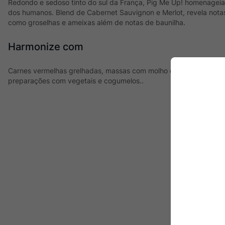
Redondo e sedoso tinto do sul da França, Pig Me Up! homenagei
dos humanos. Blend de Cabernet Sauvignon e Merlot, revela nota
como groselhas e ameixas além de notas de baunilha.
Harmonize com
Carnes vermelhas grelhadas, massas com molho de tomate, queij
preparações com vegetais e cogumelos..