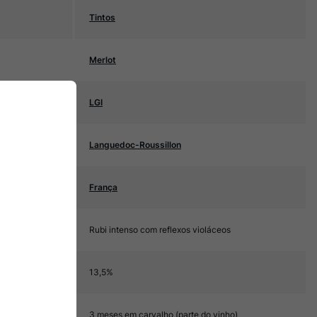
Tintos
Merlot
LGI
Languedoc-Roussillon
França
Rubi intenso com reflexos violáceos
13,5%
3 meses em carvalho (parte do vinho)