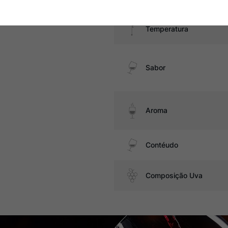
Temperatura
Sabor
Aroma
Contéudo
Composição Uva