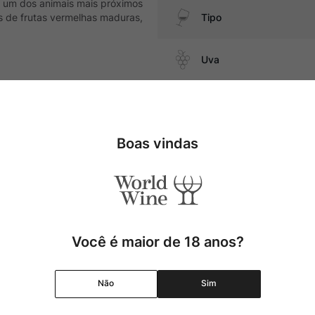
a um dos animais mais próximos
s de frutas vermelhas maduras,
Tipo
Uva
os amarelos, além de
Produtor
Boas vindas
Região
Pais
Cor
Você é maior de 18 anos?
Graduação Alcóolica
Não
Sim
Amadurecimento