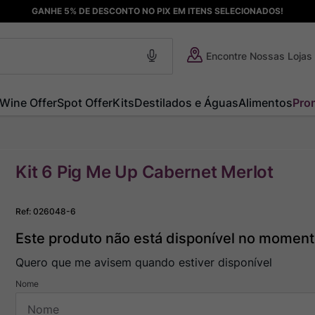
GANHE 5% DE DESCONTO NO PIX EM ITENS SELECIONADOS!
Encontre Nossas Lojas
Wine Offer
Spot Offer
Kits
Destilados e Águas
Alimentos
Pro
Kit 6 Pig Me Up Cabernet Merlot
Ref
:
026048-6
Este produto não está disponível no momen
Quero que me avisem quando estiver disponível