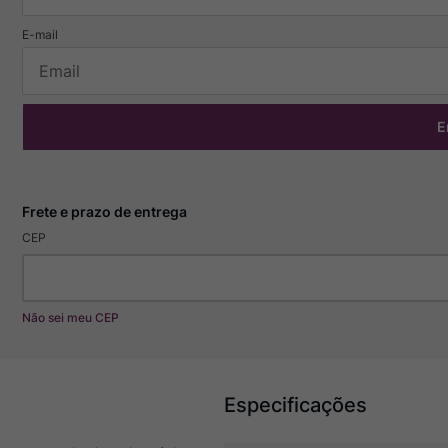
E
CEP
Não sei meu CEP
Especificações