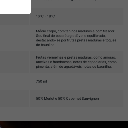
16ºC - 18ºC
Médio corpo, com taninos maduros e bom frescor.
Seu final de boca é agradável e equilibrado,
destacando-se por frutas pretas maduras e toques
de baunilha
Frutas vermelhas e pretas maduras, como amoras,
ameixas e framboesas, notas de especiarias, como
pimenta, além de agradáveis notas de baunilha.
750 ml
50% Merlot e 50% Cabernet Sauvignon