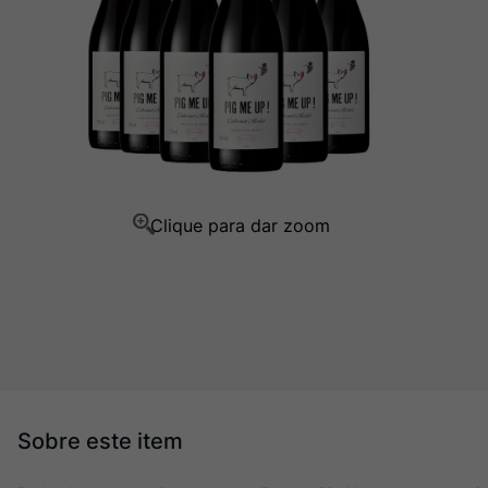
Ver Sacrum
10
º