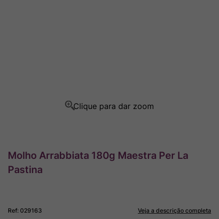
Ver Sacrum
8
º
Rocim
9
º
Champagne
10
º
Molho Arrabbiata 180g Maestra Per La
Pastina
Ref
:
029163
Veja a descrição completa