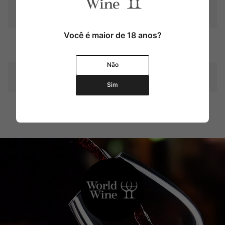
Tipo
Molhos, Pestos & Tomates
Você é maior de 18 anos?
Contém Produto Alergêni
Não
co
Não
Produtor
Maestra per La Pastina
Sim
Contéudo
180 g