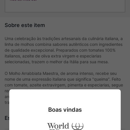
Uma celebração às tradições artesanais da culinária italiana, a
linha de molhos combina sabores autênticos com ingredientes
de qualidade excepcional. Preparados com tomates 100%
italianos, azeite de oliva extra virgem e especiarias
selecionadas, trazem o melhor da Itália para sua mesa.
O Molho Arrabbiata Maestra, de aroma intenso, recebe seu
nome de uma expressão italiana que significa "queima". Feito
com tomate, azeite extravirgem, pimenta e especiarias, segue
receita tradicional da Itália, sem conservantes ou
aromatizantes artificiais. É ideal para acompanhar penne,
trazendo um sabor único.
Boas vindas
Especificações