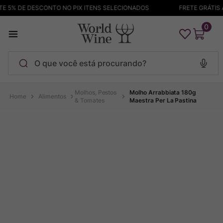
 5% DE DESCONTO NO PIX ITENS SELECIONADOS
FRETE GRÁTIS A
0
O que você está procurando?
Termos mais buscados
Molhos, Pestos
Molho Arrabbiata 180g
Alimentos
& Tomates
Maestra Per La Pastina
Maçanita
1
º
Pinot Noir
2
º
Barolo
3
º
Garzon
4
º
Chablis
5
º
Bodega Garzon
6
º
Pacalet
7
º