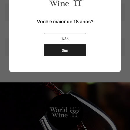
Tipo
Molhos, Pestos & Tomates
Você é maior de 18 anos?
Produtor
Maestra per La Pastina
Não
Pais
Itália
Sim
Contéudo
180 g