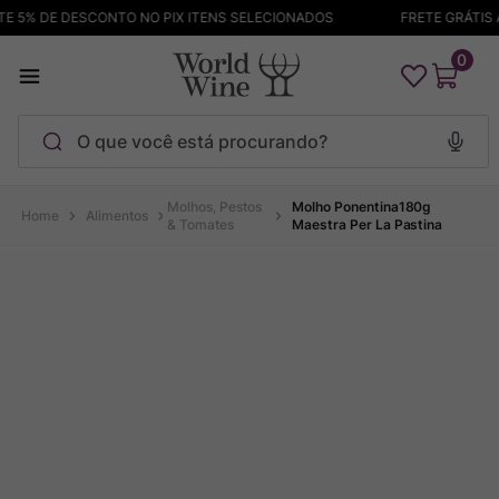
 5% DE DESCONTO NO PIX ITENS SELECIONADOS
FRETE GRÁTIS A
0
O que você está procurando?
Termos mais buscados
Molhos, Pestos
Molho Ponentina180g
Alimentos
& Tomates
Maestra Per La Pastina
Maçanita
1
º
Pinot Noir
2
º
Barolo
3
º
Chablis
4
º
Bodega Garzon
5
º
Garzon
6
º
Pacalet
7
º