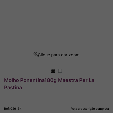
Rocim
8
º
Ver Sacrum
9
º
Champagne
10
º
Molho Ponentina180g Maestra Per La
Pastina
Ref
:
029164
Veja a descrição completa