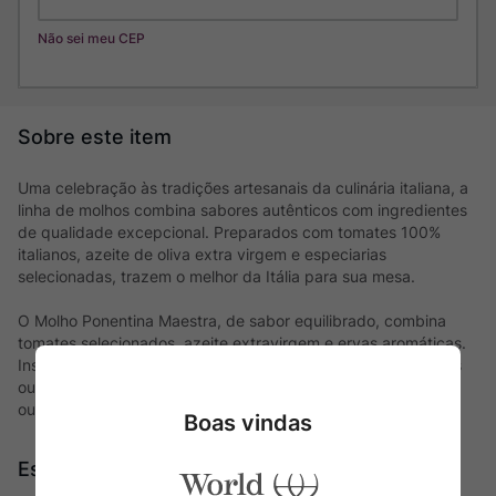
Não sei meu CEP
Uma celebração às tradições artesanais da culinária italiana, a
linha de molhos combina sabores autênticos com ingredientes
de qualidade excepcional. Preparados com tomates 100%
italianos, azeite de oliva extra virgem e especiarias
selecionadas, trazem o melhor da Itália para sua mesa.
O Molho Ponentina Maestra, de sabor equilibrado, combina
tomates selecionados, azeite extravirgem e ervas aromáticas.
Inspirado na tradição italiana, é preparado sem conservantes
ou aromatizantes artificiais. Perfeito para realçar massas e
outras receitas com um toque sofisticado
Boas vindas
Especificações