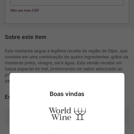
Não sei meu CEP
Esta mostarda segue a legítima receita da região de Dijon, que
consiste em uma combinação de quatro ingredientes: grãos da
mostarda preta, vinagre, sal e água. Esta versão recebe um
toque especial de mel, promovendo um sabor adocicado ao
produto. Pode ser utilizada em receitas com carnes, legumes,
peixes, saladas, massas, risotos e lanches.
Boas vindas
Especificações
Tipo
Molhos, Pestos & Tomates