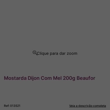
Champagne
8
º
Rocim
9
º
Ver Sacrum
10
º
Mostarda Dijon Com Mel 200g Beaufor
Ref
:
013521
Veja a descrição completa