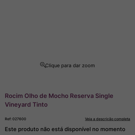
Ver Sacrum
8
º
Rocim
9
º
Champagne
10
º
Rocim Olho de Mocho Reserva Single
Vineyard Tinto
Ref
:
027600
Veja a descrição completa
Este produto não está disponível no momento