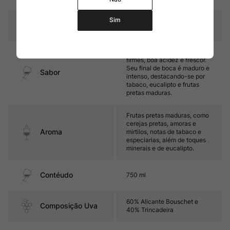
Sim
Temperatura
16ºC – 18ºC
Encorpado, com taninos
firmes, boa acidez e frescor.
Seu final de boca é maduro e
Sabor
intenso, destacando-se por
tabaco, eucalipto e frutas
pretas maduras.
Frutas pretas maduras, como
cerejas pretas, amoras e
Aroma
mirtilos, notas de tabaco e
especiarias, além de toques
minerais e de eucalipto.
Contéudo
750 ml
60% Alicante Bouschet e
Composição Uva
40% Trincadeira