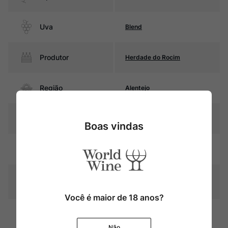
Uva
Blend
Produtor
Herdade do Rocim
Região
Alentejo
Pais
Portugal
Boas vindas
Rubi intenso com reflexos
Cor
púrpura
Graduação Alcóoli
14,5%
ca
Você é maior de 18 anos?
16 meses em barris de
Amadurecimento
carvalho francês de 500
litros
Não