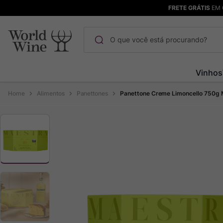
FRETE GRÁTIS
EM 
O que você está procurando?
Termos mais buscados
Vinhos
Maçanita
1
º
Alimentos
Panettones
Panettone Creme Limoncello 750g M
Pinot Noir
2
º
Barolo
3
º
Chablis
4
º
Bodega Garzon
5
º
Garzon
6
º
Pacalet
7
º
Rocim
8
º
Ver Sacrum
9
º