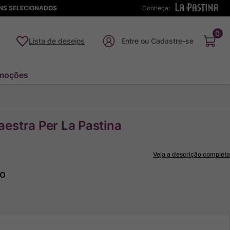
ENS SELECIONADOS
Conheça:
0
Lista de desejos
moções
estra Per La Pastina
Veja a descrição completa
to