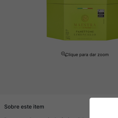
Champagne
10
º