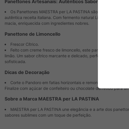
Panettones Artesanais: Autênticos Sabores da Itália
Os Panettones MAESTRA per LA PASTINA são 100% italianos e 
autêntica receita italiana. Com fermento natural Lievito Madre, o
macia, enriquecida com ingredientes nobres.
Panettone de Limoncello
Frescor Cítrico.
Feito com creme fresco de limoncello, este panettone exala a
limão. Um sabor cítrico marcante e delicado, perfeito para quem 
sofisticada.
Dicas de Decoração
Corte o Pandoro em fatias horizontais e remonte com camadas d
Finalize com açúcar de confeiteiro ou chocolate derretido para um
Sobre a Marca MAESTRA per LA PASTINA
MAESTRA per LA PASTINA une elegância e a arte dos panettone
sabores sublimes com um toque de perfeição.