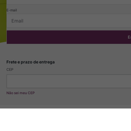
E
CEP
Não sei meu CEP
Especificações