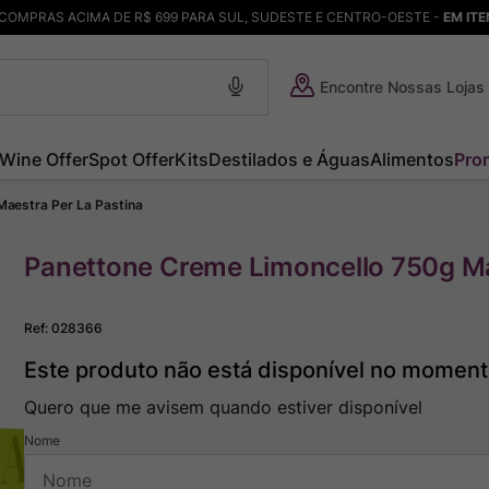
COMPRAS ACIMA DE R$ 699 PARA SUL, SUDESTE E CENTRO-OESTE -
EM IT
Encontre Nossas Lojas
Wine Offer
Spot Offer
Kits
Destilados e Águas
Alimentos
Pro
aestra Per La Pastina
Panettone Creme Limoncello 750g Ma
Ref
:
028366
Este produto não está disponível no momen
Quero que me avisem quando estiver disponível