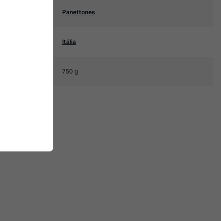
Panettones
Itália
750 g