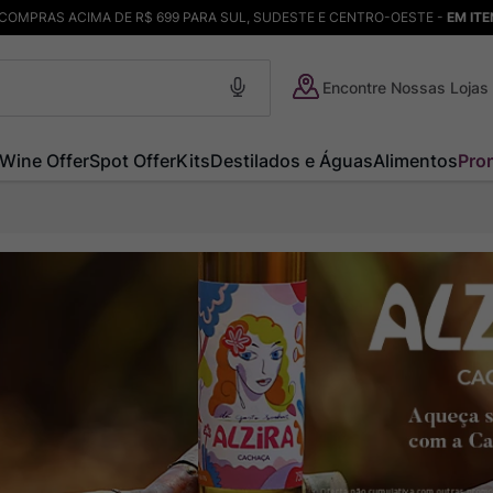
COMPRAS ACIMA DE R$ 699 PARA SUL, SUDESTE E CENTRO-OESTE -
EM IT
Encontre Nossas Lojas
Wine Offer
Spot Offer
Kits
Destilados e Águas
Alimentos
Pro