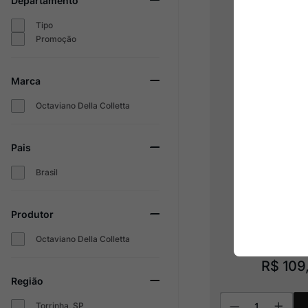
Departamento
Tipo
Promoção
Marca
Octaviano Della Colletta
Pais
Brasil
Cachaça Alzir
Produtor
Octaviano Della Colletta
R$
109
Região
Torrinha, SP