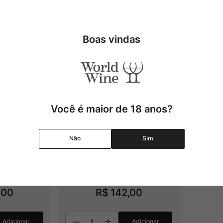
Boas vindas
Você é maior de 18 anos?
a Cristal
Cachaça Alzira
Não
Sim
,
00
R$
142
,
00
Adicionar
Adicionar