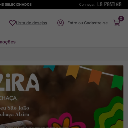
ENS SELECIONADOS
Conheça:
0
Lista de desejos
moções