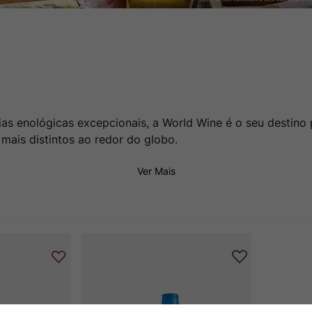
ias enológicas excepcionais, a World Wine é o seu destin
 mais distintos ao redor do globo.
Ver Mais