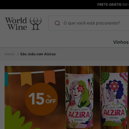
FRETE GRÁTIS
EM 
O que você está procurando?
Termos mais buscados
Vinhos
Maçanita
1
º
São João com Alziras
Pinot Noir
2
º
Barolo
3
º
Garzon
4
º
Chablis
5
º
Bodega Garzon
6
º
Pacalet
7
º
Ver Sacrum
8
º
Rocim
9
º