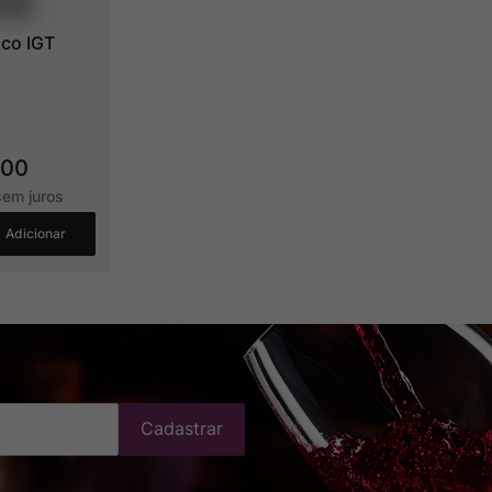
nco IGT
,
00
em juros
Adicionar
Cadastrar