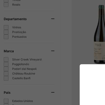
Rosés
Departamento
Vinhos
Promoção
Pontuados
Marca
Silver Creek Vineyard
Poggiotondo
Poderi dal Nespoli
Poderi dal N
Château Roubine
Dogheria Pino
Castello Banfi
Rubicone
2023
Pais
R$
149
Estados Unidos