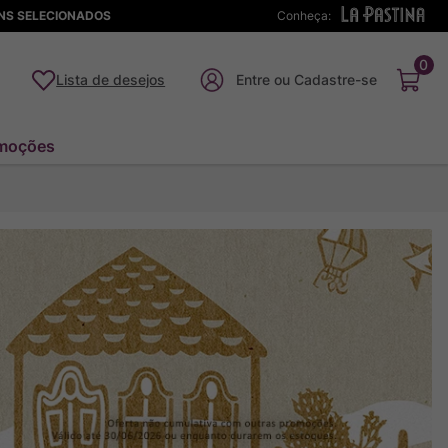
ENS SELECIONADOS
Conheça:
0
Lista de desejos
moções