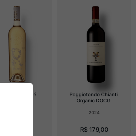
de Roubine Rosé
Poggiotondo Chianti 
Organic DOCG
2023
2024
R$
179
,
00
R$
179
,
00