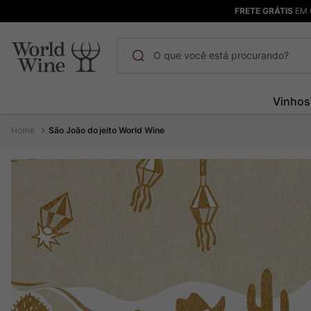
FRETE GRÁTIS
EM 
O que você está procurando?
Termos mais buscados
Vinhos
Maçanita
1
º
São João do jeito World Wine
Pinot Noir
2
º
Bodega Garzon
3
º
Garzon
4
º
Chablis
5
º
Barolo
6
º
Pacalet
7
º
Champagne
8
º
Rocim
9
º