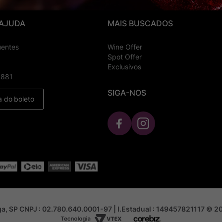
 AJUDA
MAIS BUSCADOS
uentes
Wine Offer
Spot Offer
Exclusivos
8881
SIGA-NOS
a do boleto
nga, SP CNPJ : 02.780.640.0001-97 | I.Estadual : 149457821117 © 