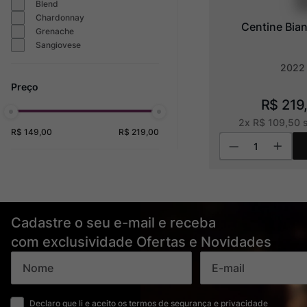
Blend
Chardonnay
Centine Bia
Grenache
Sangiovese
2022
R$
219
2
x
R$
109
,
50
s
R$ 149,00
R$ 219,00
Cadastre o seu e-mail e receba
com exclusividade Ofertas e Novidades
Declaro que li e aceito os termos de segurança e privacidade