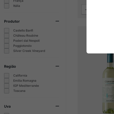
França
Itália
Produtor
Castello Banfi
Château Roubine
Poderi dal Nespoli
Poggiotondo
Silver Creek Vineyard
Região
California
Emilia Romagna
IGP Mediterranée
Toscana
Uva