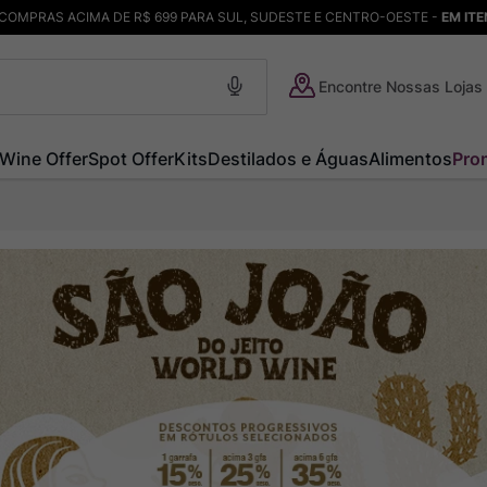
COMPRAS ACIMA DE R$ 699 PARA SUL, SUDESTE E CENTRO-OESTE -
EM IT
Encontre Nossas Lojas
Wine Offer
Spot Offer
Kits
Destilados e Águas
Alimentos
Pro