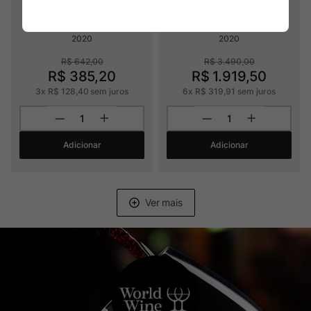
Gérard Bertrand Château de 
Almaviva
L'Hospitalitet  La Clape Rouge
2020
2020
R$
642
,
00
R$
3
.
490
,
00
R$
385
,
20
R$
1
.
919
,
50
3
x
R$
128
,
40
sem juros
6
x
R$
319
,
91
sem juros
Adicionar
Adicionar