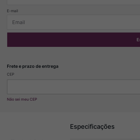
E
CEP
Não sei meu CEP
Especificações