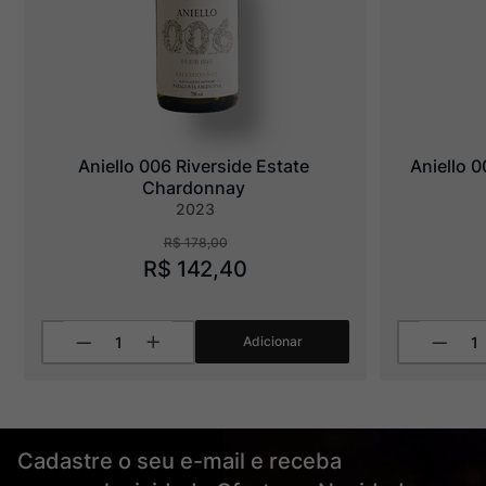
Aniello 006 Riverside Estate 
Aniello 0
Chardonnay
2023
R$
178
,
00
R$
142
,
40
Adicionar
Cadastre o seu e-mail e receba