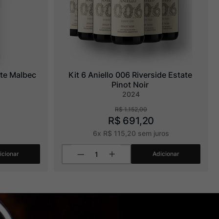
ate Malbec
Kit 6 Aniello 006 Riverside Estate 
Pinot Noir
2024
R$
1
.
152
,
00
R$
691
,
20
6
x
R$
115
,
20
sem juros
icionar
Adicionar