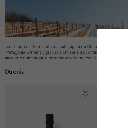
Localizada em Sarmiento, na sub-região de Chubut, na latitude 45
"Patagônia Extrema", graças a um série de condições adversas 
Alejandro Bulgheroni, a propriedade conta com 50 hectares de vin
Otronia