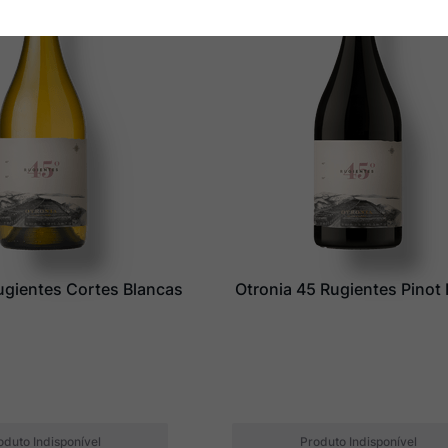
ugientes Cortes Blancas
Otronia 45 Rugientes Pinot 
oduto Indisponível
Produto Indisponível