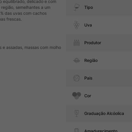
o equilibrado, delicado e com
a região, semelhantes a um
Tipo
0% das uvas com cachos
has frescas.
Uva
Produtor
as e assadas, massas com molho
Região
Pais
Cor
Graduação Alcóolica
Amadurecimento