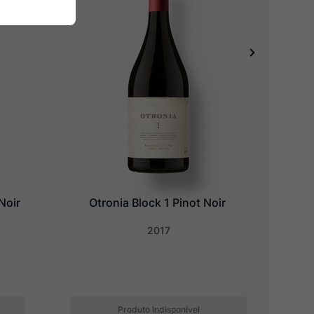
Noir
Otronia Block 1 Pinot Noir
2017
Produto Indisponível