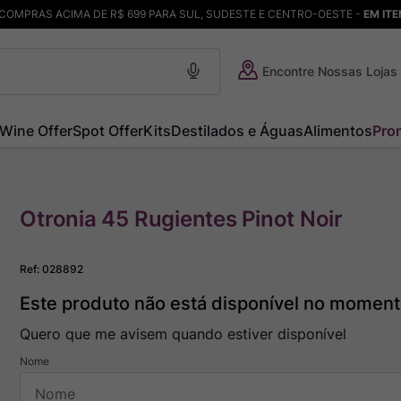
COMPRAS ACIMA DE R$ 699 PARA SUL, SUDESTE E CENTRO-OESTE -
EM IT
Encontre Nossas Lojas
Wine Offer
Spot Offer
Kits
Destilados e Águas
Alimentos
Pro
Otronia 45 Rugientes Pinot Noir
Ref
:
028892
Este produto não está disponível no momen
Quero que me avisem quando estiver disponível