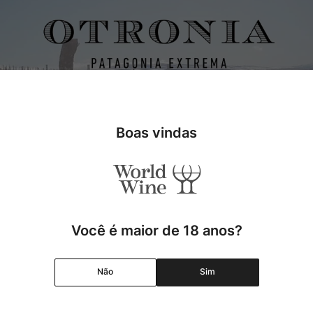
o sul, Otronia está localizada em uma das regiões mais ao sul do pla
que enfrentam todos os anos, como as baixas temperaturas, a pouc
Boas vindas
hedos, todos cultivados organicamente, e tem consultoria do famoso 
Você é maior de 18 anos?
Não
Sim