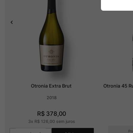
Otronia Extra Brut
Otronia 45 R
2018
R$
378
,
00
3
x
R$
126
,
00
sem juros
Pr