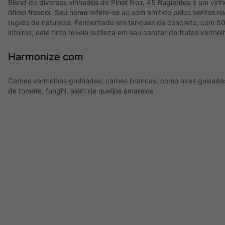
Blend de diversos vinhedos de Pinot Noir, 45 Rugientes é um vinh
ótimo frescor. Seu nome refere-se ao som emitido pelos ventos n
rugido da natureza. Fermentado em tanques de concreto, com 5
inteiros, este tinto revela sutileza em seu caráter de frutas vermel
Harmonize com
Carnes vermelhas grelhadas, carnes brancas, como aves guisad
de tomate, funghi, além de queijos amarelos