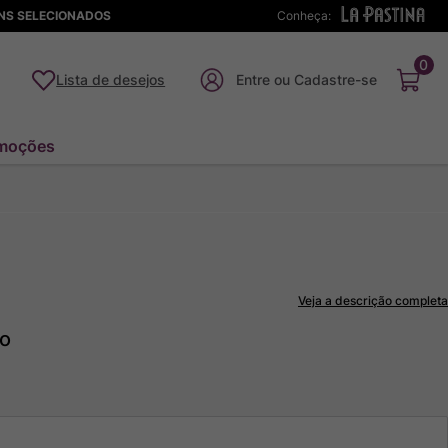
ENS SELECIONADOS
Conheça:
0
Lista de desejos
moções
Veja a descrição completa
to