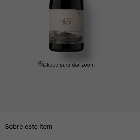
Ver Sacrum
10
º