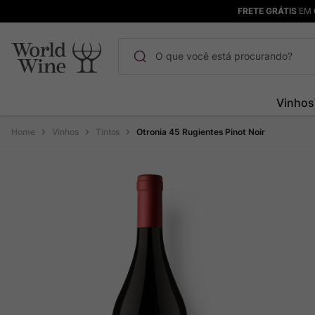
FRETE GRÁTIS
EM 
O que você está procurando?
Termos mais buscados
Vinhos
Maçanita
1
º
Vinhos
Tintos
Otronia 45 Rugientes Pinot Noir
Bodega Garzon
2
º
Pinot Noir
3
º
Barolo
4
º
Pacalet
5
º
Garzon
6
º
Chablis
7
º
Champagne
8
º
Rocim
9
º