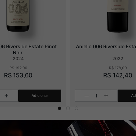
06 Riverside Estate Pinot 
Aniello 006 Riverside Est
Noir
2024
2022
R$
192
,
00
R$
178
,
00
R$
153
,
60
R$
142
,
40
Adicionar
Ad