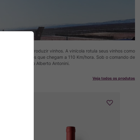
neta capaz de produzir vinhos. A vinícola rotula seus vinhos como
a chuva e os ventos que chegam a 110 Km/hora. Sob o comando de
enólogo italiano Alberto Antonini.
Veja todos os produtos