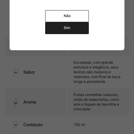
então o vinho amadurece
Amadurecimento
mais 6 meses em barricas
novas de carvalho francês.
Não
Ao final do processo o vinho
afina em garrafas durante 8
meses antes de ser
Sim
comercializado
Temperatura
16ºC – 18ºC
Encorpado, com grande
estrutura e elegância, seus
Sabor
taninos são maduros e
redondos, com final de boca
longo e persistente
Frutas vermelhas maduras,
notas de especiarias, como
Aroma
anis e toques de baunilha e
chocolate
Contéudo
750 ml