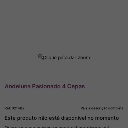
Ver Sacrum
8
º
Rocim
9
º
Champagne
10
º
Andeluna Pasionado 4 Cepas
Ref
:
021462
Veja a descrição completa
Este produto não está disponível no momento
Quero que me avisem quando estiver disponível