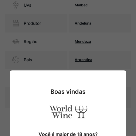
Uva
Malbec
Produtor
Andeluna
Região
Mendoza
Pais
Argentina
Rubi intenso com reflexos
Cor
violáceos
Boas vindas
Graduação Alcóoli
14,5%
ca
Cada variedade estagia 12
meses em barricas novas de
carvalho francês
separadamente. Após este
Você é maior de 18 anos?
afinamento, cria-se o blend e