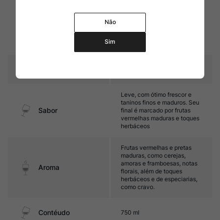
Fermentação em tanques de
concreto, com 5% de engaço
no processo, com pigeage
Não
Amadurecimento
delicada antes da completa
fermentação. Sem estágio em
Sim
carvalho.
Temperatura
15ºC – 17ºC
Leve, com ótimo frescor e
taninos finos e maduros. Seu
Sabor
final é marcado por frutas
vermelhas maduras e toques
herbáceos
Frutas vermelhas e pretas
maduras, como cerejas,
amoras e framboesas, notas
Aroma
florais, além de toques
herbáceos e de especiarias,
como cravo.
Contéudo
750 ml