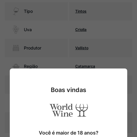
Tipo
Tintos
Uva
Criolla
Produtor
Vallisto
Região
Catamarca
Pais
Argentina
Boas vindas
Rubi intenso com reflexos
Cor
violáceos
Graduação Alcóoli
13,5%
ca
Você é maior de 18 anos?