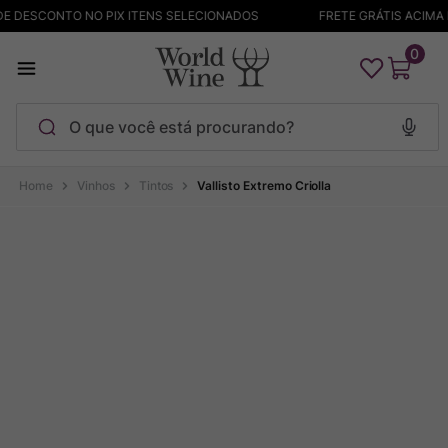
E DESCONTO NO PIX ITENS SELECIONADOS
FRETE GRÁTIS ACIMA D
0
O que você está procurando?
Termos mais buscados
Vinhos
Tintos
Vallisto Extremo Criolla
Maçanita
1
º
Pinot Noir
2
º
Bodega Garzon
3
º
Garzon
4
º
Chablis
5
º
Barolo
6
º
Pacalet
7
º