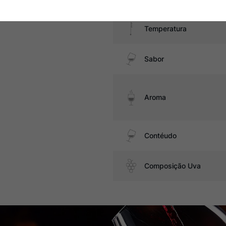
Temperatura
Sabor
Aroma
Contéudo
Composição Uva