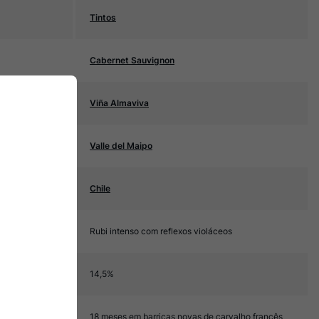
Tintos
Cabernet Sauvignon
Viña Almaviva
Valle del Maipo
Chile
Rubi intenso com reflexos violáceos
14,5%
18 meses em barricas novas de carvalho francês