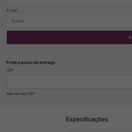
E
CEP
Não sei meu CEP
Especificações