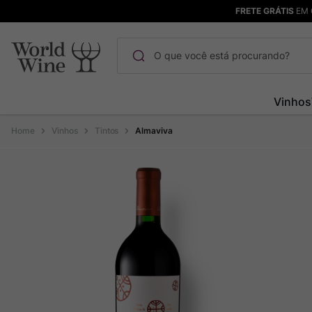
FRETE GRÁTIS
EM 
O que você está procurando?
Termos mais buscados
Vinhos
Maçanita
1
º
Vinhos
Tintos
Almaviva
Pinot Noir
2
º
Bodega Garzon
3
º
Garzon
4
º
Chablis
5
º
Barolo
6
º
Pacalet
7
º
Champagne
8
º
Rocim
9
º