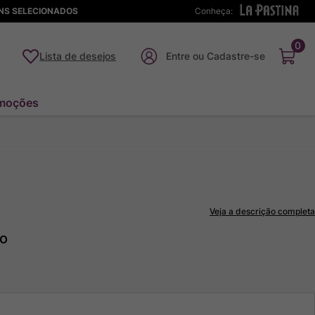
ENS SELECIONADOS
Conheça:
0
Lista de desejos
moções
Veja a descrição completa
to