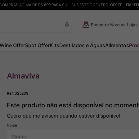
COMPRAS ACIMA DE R$ 699 PARA SUL, SUDESTE E CENTRO-OESTE -
EM IT
Encontre Nossas Lojas
Wine Offer
Spot Offer
Kits
Destilados e Águas
Alimentos
Pro
Almaviva
Ref
:
025209
Este produto não está disponível no momen
Quero que me avisem quando estiver disponível