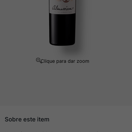
Ver Sacrum
10
º