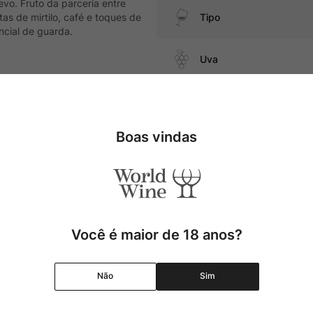
evo. Fruto da parceria entre
tas de mirtilo, café e toques de
Tipo
ncial de guarda.
Uva
ssas com ragu de carne e
Produtor
Boas vindas
Região
Pais
Cor
Você é maior de 18 anos?
Graduação Alcóolica
Não
Sim
Amadurecimento