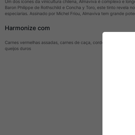
Um dos ícones da vinicultura chilena, Almaviva é complexo e long
Baron Philippe de Rothschild e Concha y Toro, este tinto revela no
especiarias. Assinado por Michel Friou, Almaviva tem grande pote
Harmonize com
Carnes vermelhas assadas, carnes de caça, cordeiro assado, ma
queijos duros