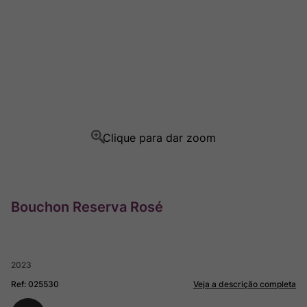
Champagne
8
º
Rocim
9
º
Ver Sacrum
10
º
Bouchon Reserva Rosé
2023
Ref
:
025530
Veja a descrição completa