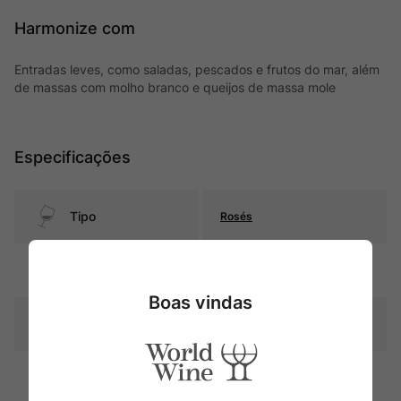
Harmonize com
Entradas leves, como saladas, pescados e frutos do mar, além
de massas com molho branco e queijos de massa mole
Especificações
Tipo
Rosés
Uva
País
Boas vindas
Produtor
Bouchon
Região
Valle del Maule